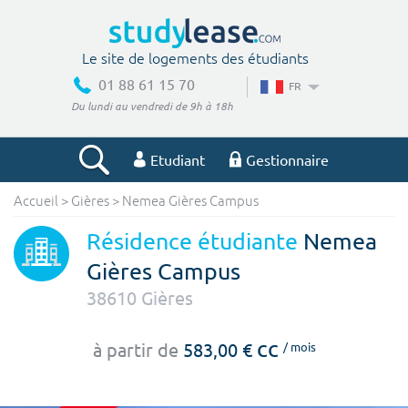
Le site de logements des étudiants
01 88 61 15 70
FR
Du lundi au vendredi de 9h à 18h
Etudiant
Gestionnaire
Accueil
>
Gières
>
Nemea Gières Campus
Votre recherche
Résidence étudiante
Nemea
Ville, école
Gières Campus
38610
Gières
Budget min
Budget max
cc
à partir de
583,00 €
/ mois
€
€