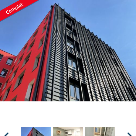
Surface min
Surface max
m²
m²
Type de location
Colocation
Votre date d'entrée
Chercher