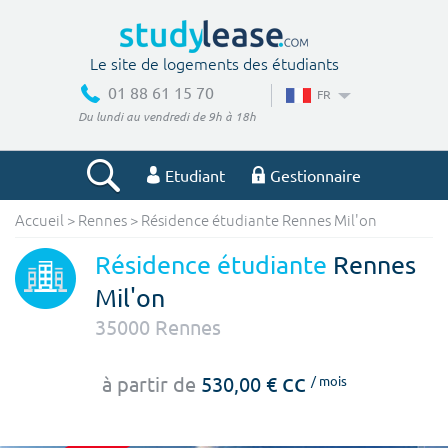
Le site de logements des étudiants
01 88 61 15 70
FR
Du lundi au vendredi de 9h à 18h
Etudiant
Gestionnaire
Accueil
>
Rennes
>
Résidence étudiante Rennes Mil'on
Votre recherche
Résidence étudiante
Rennes
Ville, école
Mil'on
35000
Rennes
Budget min
Budget max
cc
à partir de
530,00 €
/ mois
€
€