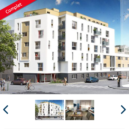
Surface min
Surface max
m²
m²
Type de location
Colocation
Votre date d'entrée
Chercher