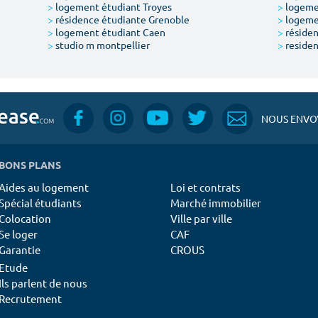
>
logement étudiant Troyes
>
logeme
>
résidence étudiante Grenoble
>
logemen
>
logement étudiant Caen
>
résiden
>
studio m montpellier
>
residen
NOUS ENVOY
BONS PLANS
Aides au logement
Loi et contrats
Spécial étudiants
Marché immobilier
Colocation
Ville par ville
Se loger
CAF
Garantie
CROUS
Etude
Ils parlent de nous
Recrutement