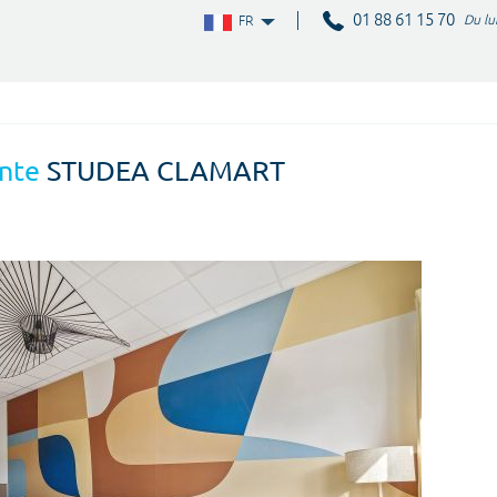
01 88 61 15 70
Du lu
FR
nte
STUDEA CLAMART