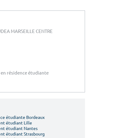
UDEA MARSEILLE CENTRE
 en résidence étudiante
ce étudiante Bordeaux
t étudiant Lille
nt étudiant Nantes
t étudiant Strasbourg