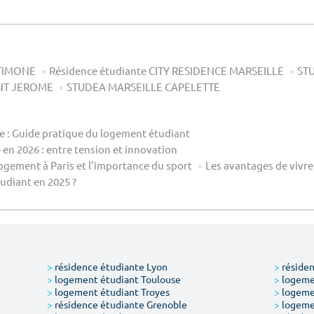
 TIMONE
Résidence étudiante CITY RESIDENCE MARSEILLE
ST
INT JEROME
STUDEA MARSEILLE CAPELETTE
le : Guide pratique du logement étudiant
en 2026 : entre tension et innovation
ogement à Paris et l’importance du sport
Les avantages de vivre
diant en 2025 ?
>
résidence étudiante Lyon
>
résiden
>
logement étudiant Toulouse
>
logemen
>
logement étudiant Troyes
>
logeme
>
résidence étudiante Grenoble
>
logemen