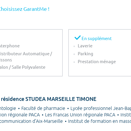
Choisissez GarantMe !
En supplément
nterphone
Laverie
istributeur Automatique /
Parking
issons
Prestation ménage
alon / Salle Polyvalente
e la résidence STUDEA MARSEILLE TIMONE
ntologie
Faculté de pharmacie
Lycée professionnel Jean-Ba
nion régionale PACA
Les Francas Union régionale PACA
Insti
 communication d'Aix-Marseille
Institut de formation en mass