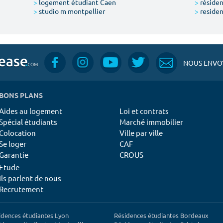
>
logement étudiant Caen
>
résiden
>
studio m montpellier
>
residen
NOUS ENVOY
BONS PLANS
Aides au logement
Loi et contrats
Spécial étudiants
Marché immobilier
Colocation
Ville par ville
Se loger
CAF
Garantie
CROUS
Etude
Ils parlent de nous
Recrutement
idences étudiantes Lyon
Résidences étudiantes Bordeaux