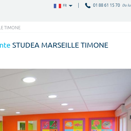
01 88 61 15 70
Du lu
FR
LE TIMONE
nte
STUDEA MARSEILLE TIMONE