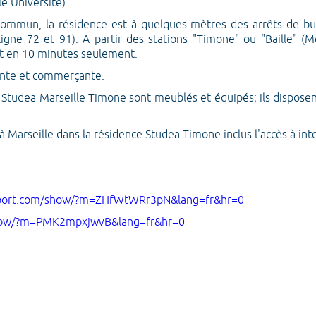
e Université).
 commun, la résidence est à quelques mètres des arrêts de bu
Ligne 72 et 91). A partir des stations "Timone" ou "Baille" (
rt en 10 minutes seulement.
vante et commerçante.
Studea Marseille Timone sont meublés et équipés; ils disposent
Marseille dans la résidence Studea Timone inclus l'accès à inter
rport.com/show/?m=ZHfWtWRr3pN&lang=fr&hr=0
show/?m=PMK2mpxjwvB&lang=fr&hr=0