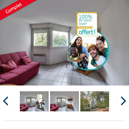
Surface min
Surface max
m²
m²
Type de location
Colocation
Votre date d'entrée
Chercher