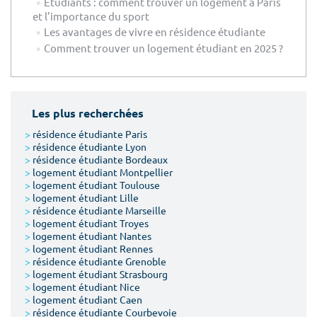
Etudiants : comment trouver un logement à Paris
et l’importance du sport
Les avantages de vivre en résidence étudiante
Comment trouver un logement étudiant en 2025 ?
Les plus recherchées
>
résidence étudiante Paris
>
résidence étudiante Lyon
>
résidence étudiante Bordeaux
>
logement étudiant Montpellier
>
logement étudiant Toulouse
>
logement étudiant Lille
>
résidence étudiante Marseille
>
logement étudiant Troyes
>
logement étudiant Nantes
>
logement étudiant Rennes
>
résidence étudiante Grenoble
>
logement étudiant Strasbourg
>
logement étudiant Nice
>
logement étudiant Caen
>
résidence étudiante Courbevoie