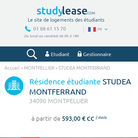
Le site de logements des étudiants
01 88 61 15 70
FR
Du lundi au vendredi de 9h à 18h
Etudiant
Gestionnaire
Accueil
>
MONTPELLIER
>
STUDEA MONTFERRAND
Votre recherche
Résidence étudiante
STUDEA
Ville, école
MONTFERRAND
34090
MONTPELLIER
Budget min
Budget max
cc
à partir de
593,00 €
/ mois
€
€