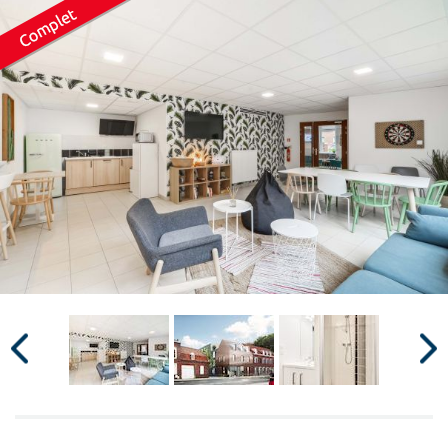
Surface min
Surface max
m²
m²
Type de location
Colocation
Votre date d'entrée
Chercher