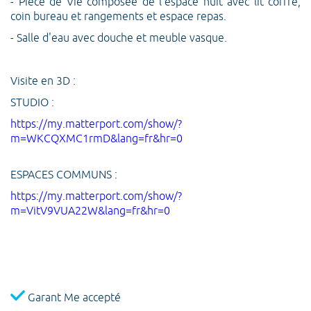
- Pièce de Vie composée de l'espace nuit avec lit coffre,
coin bureau et rangements et espace repas.
- Salle d'eau avec douche et meuble vasque.
Visite en 3D :
STUDIO :
https://my.matterport.com/show/?
m=WKCQXMC1rmD&lang=fr&hr=0
ESPACES COMMUNS :
https://my.matterport.com/show/?
m=VitV9VUA22W&lang=fr&hr=0
Garant Me accepté