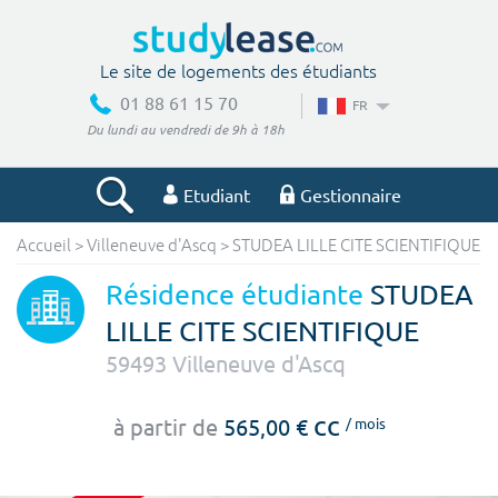
Le site de logements des étudiants
01 88 61 15 70
FR
Du lundi au vendredi de 9h à 18h
Etudiant
Gestionnaire
Accueil
>
Villeneuve d'Ascq
>
STUDEA LILLE CITE SCIENTIFIQUE
Votre recherche
Résidence étudiante
STUDEA
Ville, école
LILLE CITE SCIENTIFIQUE
59493
Villeneuve d'Ascq
Budget min
Budget max
cc
à partir de
565,00 €
/ mois
€
€