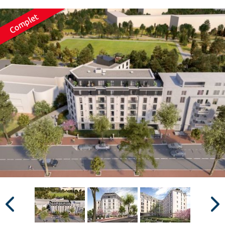
Surface min
Surface max
m²
m²
Type de location
Colocation
Votre date d'entrée
Chercher