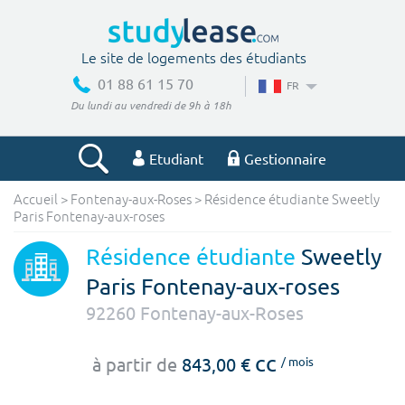
Le site de logements des étudiants
01 88 61 15 70
FR
Du lundi au vendredi de 9h à 18h
Etudiant
Gestionnaire
Accueil
>
Fontenay-aux-Roses
>
Résidence étudiante Sweetly
Votre recherche
Paris Fontenay-aux-roses
Ville, école
Résidence étudiante
Sweetly
Paris Fontenay-aux-roses
92260
Fontenay-aux-Roses
Budget min
Budget max
cc
à partir de
843,00 €
/ mois
€
€