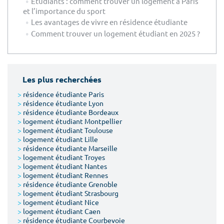
Etudiants : comment trouver un logement à Paris
et l’importance du sport
Les avantages de vivre en résidence étudiante
Comment trouver un logement étudiant en 2025 ?
Les plus recherchées
>
résidence étudiante Paris
>
résidence étudiante Lyon
>
résidence étudiante Bordeaux
>
logement étudiant Montpellier
>
logement étudiant Toulouse
>
logement étudiant Lille
>
résidence étudiante Marseille
>
logement étudiant Troyes
>
logement étudiant Nantes
>
logement étudiant Rennes
>
résidence étudiante Grenoble
>
logement étudiant Strasbourg
>
logement étudiant Nice
>
logement étudiant Caen
>
résidence étudiante Courbevoie