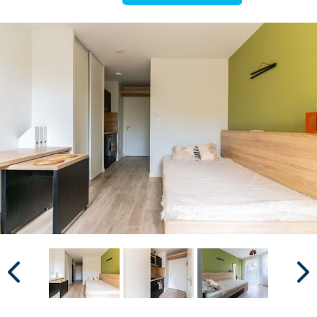
Surface min
Surface max
m²
m²
Type de location
Colocation
Votre date d'entrée
Chercher