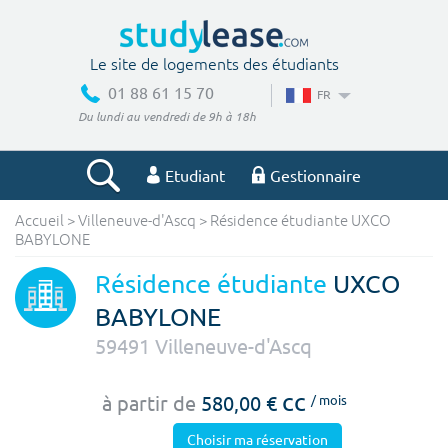
Le site de logements des étudiants
01 88 61 15 70
FR
Du lundi au vendredi de 9h à 18h
Etudiant
Gestionnaire
Accueil
>
Villeneuve-d'Ascq
>
Résidence étudiante UXCO
Votre recherche
BABYLONE
Ville, école
Résidence étudiante
UXCO
BABYLONE
59491
Villeneuve-d'Ascq
Budget min
Budget max
cc
à partir de
580,00 €
/ mois
€
€
Choisir ma réservation