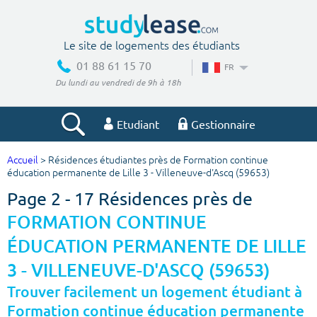
Le site de logements des étudiants
01 88 61 15 70
FR
Du lundi au vendredi de 9h à 18h
Etudiant
Gestionnaire
Accueil
> Résidences étudiantes près de Formation continue
Votre recherche
éducation permanente de Lille 3 - Villeneuve-d'Ascq (59653)
Page 2 - 17 Résidences près de
Ville, école
FORMATION CONTINUE
ÉDUCATION PERMANENTE DE LILLE
Budget min
Budget max
3 - VILLENEUVE-D'ASCQ (59653)
Trouver facilement un logement étudiant à
€
€
Formation continue éducation permanente