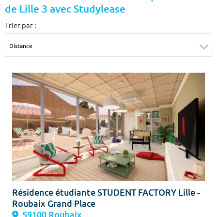
de Lille 3 avec Studylease
Surface min
Surface max
Trier par :
m²
m²
Type de location
Colocation
Votre date d'entrée
Chercher
Résidence étudiante STUDENT FACTORY Lille -
Roubaix Grand Place
59100 Roubaix