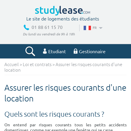
Le site de logements des étudiants
01 88 61 15 70
FR
Du lundi au vendredi de 9h à 18h
Etudiant
Gestionnaire
Accueil
>
Loi et contrats
> Assurer les risques courants d'une
Votre recherche
location
Ville, école
Assurer les risques courants d'une
location
Budget min
Budget max
Quels sont les risques courants ?
€
€
On entend par risques courants tous les petits accidents
domestiques, comme par exemple une fenêtre qui se casse.