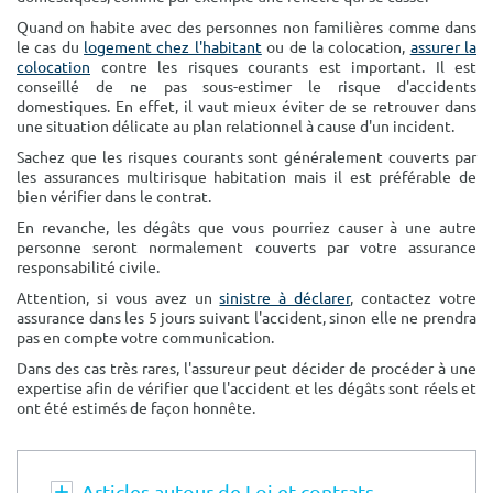
Surface min
Surface max
Quand on habite avec des personnes non familières comme dans
le cas du
logement chez l'habitant
ou de la colocation,
assurer la
m²
m²
colocation
contre les risques courants est important. Il est
conseillé de ne pas sous-estimer le risque d'accidents
domestiques. En effet, il vaut mieux éviter de se retrouver dans
une situation délicate au plan relationnel à cause d'un incident.
Type de location
Sachez que les risques courants sont généralement couverts par
Colocation
les assurances multirisque habitation mais il est préférable de
bien vérifier dans le contrat.
Votre date d'entrée
En revanche, les dégâts que vous pourriez causer à une autre
personne seront normalement couverts par votre assurance
responsabilité civile.
Attention, si vous avez un
sinistre à déclarer
, contactez votre
assurance dans les 5 jours suivant l'accident, sinon elle ne prendra
pas en compte votre communication.
Chercher
Dans des cas très rares, l'assureur peut décider de procéder à une
expertise afin de vérifier que l'accident et les dégâts sont réels et
ont été estimés de façon honnête.
Articles autour de Loi et contrats