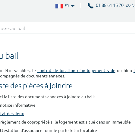
01 88 61 15 70
Du lu
FR
exes au bail
 bail
r être valables, le
contrat de location d'un logement vide
ou bien
compagnés de documents annexes.
ste des pièces à joindre
ci la liste des documents annexes à joindre au bail:
a notice informative
état des lieux
e règlement de copropriété si le logement est situé dans un immeuble
'attestation d'assurance fournie par le futur locataire