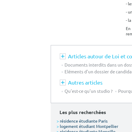
- l
- u
- l
En 
rem
Articles autour de Loi et c
Documents interdits dans un doss
Eléments d'un dossier de candida
Autres articles
Qu'est-ce qu'un studio ?
Pourqu
Les plus recherchées
>
résidence étudiante Paris
>
logement étudiant Montpellier
>
résidence étudiante Marseille