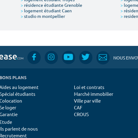
>
résidence étudiante Grenoble
>
logemen
>
logement étudiant Caen
>
résiden
>
studio m montpellier
>
residen
NOUS ENVOY
BONS PLANS
Aides au logement
Loi et contrats
Spécial étudiants
Marché immobilier
Colocation
Ville par ville
Se loger
CAF
Garantie
CROUS
Etude
Ils parlent de nous
Recrutement