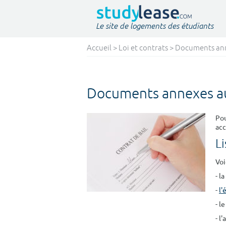
Le site de logements des étudiants
Accueil
>
Loi et contrats
> Documents ann
Documents annexes au
Pou
ac
Li
Voi
- l
-
l'
- l
- l