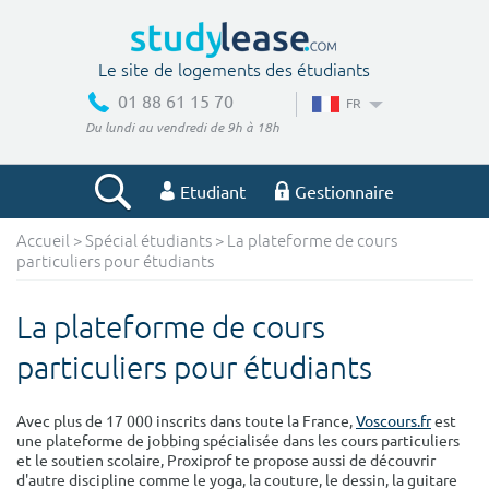
Le site de logements des étudiants
01 88 61 15 70
FR
Du lundi au vendredi de 9h à 18h
Etudiant
Gestionnaire
Accueil
>
Spécial étudiants
> La plateforme de cours
Votre recherche
particuliers pour étudiants
Ville, école
La plateforme de cours
particuliers pour étudiants
Budget min
Budget max
Avec plus de 17 000 inscrits dans toute la France,
Voscours.fr
est
une plateforme de jobbing spécialisée dans les cours particuliers
€
€
et le soutien scolaire, Proxiprof te propose aussi de découvrir
d'autre discipline comme le yoga, la couture, le dessin, la guitare