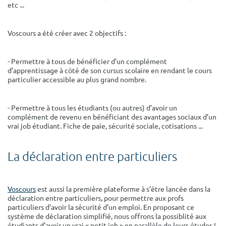
etc ...
Surface min
Surface max
m²
m²
Voscours a été créer avec 2 objectifs :
Type de location
- Permettre à tous de bénéficier d’un complément
d’apprentissage à côté de son cursus scolaire en rendant le cours
Colocation
particulier accessible au plus grand nombre.
Votre date d'entrée
- Permettre à tous les étudiants (ou autres) d’avoir un
complément de revenu en bénéficiant des avantages sociaux d’un
vrai job étudiant. Fiche de paie, sécurité sociale, cotisations ...
La déclaration entre particuliers
Chercher
Voscours
est aussi la première plateforme à s’être lancée dans la
déclaration entre particuliers, pour permettre aux profs
particuliers d’avoir la sécurité d’un emploi. En proposant ce
système de déclaration simplifié, nous offrons la possiblité aux
étudiants d’avoir un vrai « petit job » en parallèle de leurs études !