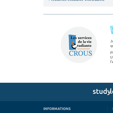
J
q
P
U
l
INFORMATIONS