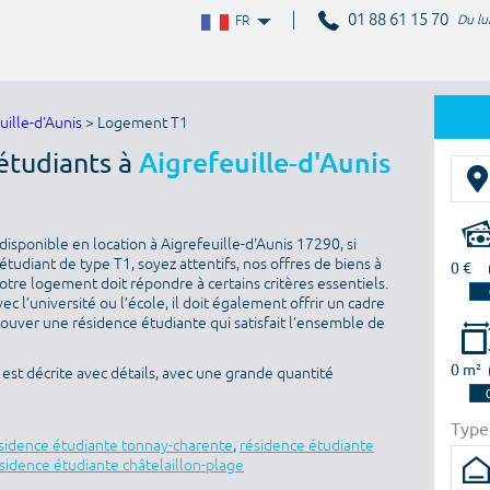
01 88 61 15 70
Du lu
FR
ille-d'Aunis
> Logement T1
étudiants à
Aigrefeuille-d'Aunis
isponible en location à Aigrefeuille-d'Aunis 17290, si
tudiant de type T1, soyez attentifs, nos offres de biens à
0 €
otre logement doit répondre à certains critères essentiels.
ec l’université ou l’école, il doit également offrir un cadre
rouver une résidence étudiante qui satisfait l’ensemble de
0 m²
est décrite avec détails, avec une grande quantité
Type
sidence étudiante tonnay-charente
,
résidence étudiante
sidence étudiante châtelaillon-plage