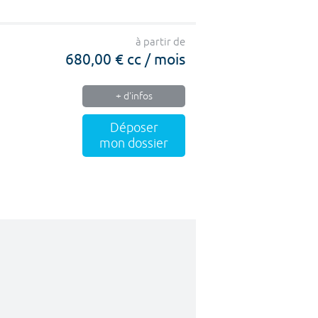
à partir de
680,00 € cc / mois
+ d'infos
Déposer
mon dossier