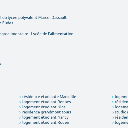
 du lycée polyvalent Marcel Dassault
an Eudes
e agroalimentaire - Lycée de l'alimentation
*
>
résidence étudiante Marseille
>
logemen
>
logement étudiant Rennes
>
résiden
>
logement étudiant Nice
>
logeme
>
résidence grandmont tours
>
studio 
>
logement étudiant Nancy
>
résiden
>
logement étudiant Rouen
>
logeme