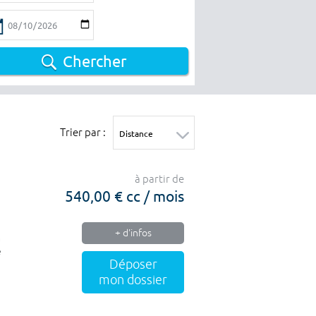
Chercher
Trier par :
à partir de
540,00 € cc / mois
+ d'infos
a
e
Déposer
mon dossier