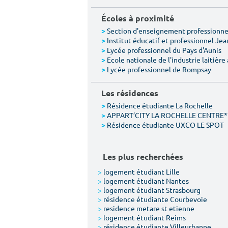
Écoles à proximité
Section d'enseignement professionnel
>
Institut éducatif et professionnel Je
>
Lycée professionnel du Pays d'Aunis
>
Ecole nationale de l'industrie laitièr
>
Lycée professionnel de Rompsay
>
Les résidences
Résidence étudiante La Rochelle
>
APPART’CITY LA ROCHELLE CENTRE*
>
Résidence étudiante UXCO LE SPOT
>
Les plus recherchées
>
logement étudiant Lille
>
logement étudiant Nantes
>
logement étudiant Strasbourg
>
résidence étudiante Courbevoie
>
residence metare st etienne
>
logement étudiant Reims
>
résidence étudiante Villeurbanne