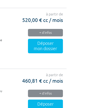
à partir de
520,00 € cc / mois
+ d'infos
de
Déposer
mon dossier
à partir de
460,81 € cc / mois
du
+ d'infos
Déposer