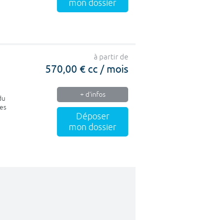
mon dossier
à partir de
570,00 € cc / mois
+ d'infos
du
les
Déposer
mon dossier