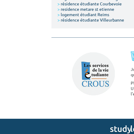
>
résidence étudiante Courbevoie
>
residence metare st etienne
>
logement étudiant Reims
>
résidence étudiante Villeurbanne
J
q
P
U
l