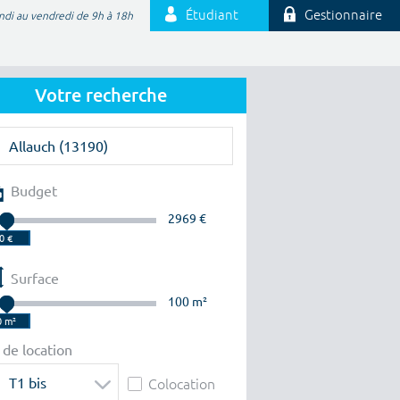
Étudiant
Gestionnaire
ndi au vendredi de 9h à 18h
Votre recherche
Budget
2969 €
Surface
100 m²
 de location
T1 bis
Colocation