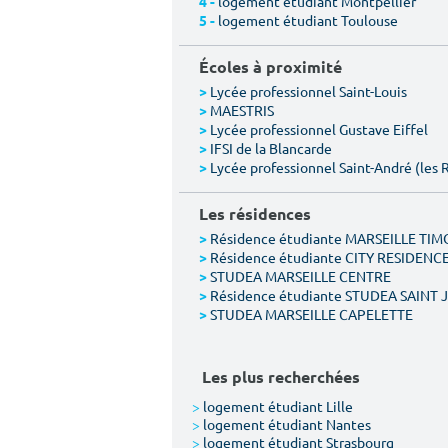
logement étudiant Montpellier
4 -
logement étudiant Toulouse
5 -
Écoles à proximité
Lycée professionnel Saint-Louis
>
MAESTRIS
>
Lycée professionnel Gustave Eiffel
>
IFSI de la Blancarde
>
Lycée professionnel Saint-André (les 
>
Les résidences
Résidence étudiante MARSEILLE TI
>
Résidence étudiante CITY RESIDENC
>
STUDEA MARSEILLE CENTRE
>
Résidence étudiante STUDEA SAINT
>
STUDEA MARSEILLE CAPELETTE
>
Les plus recherchées
>
logement étudiant Lille
>
logement étudiant Nantes
>
logement étudiant Strasbourg