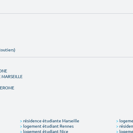
Routiers)
MONE
E MARSEILLE
 JEROME
>
résidence étudiante Marseille
>
logemen
>
logement étudiant Rennes
>
résiden
>
logement étudiant Nice
>
logeme