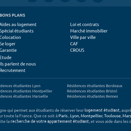
BONS PLANS
Aides au logement
Loi et contrats
Spécial étudiants
Marché immobilier
Colocation
Ville par ville
Se loger
CAF
Garantie
CROUS
Etude
Ils parlent de nous
Recrutement
idences étudiantes Lyon
Résidences étudiantes Bordeaux
idences étudiantes Montpellier
Résidences étudiantes Bristol
idences étudiantes Marseille
Résidences étudiantes Rennes
igne qui permet aux étudiants de réserver leur
, aupr
logement étudiant
sur toute la France. Que ce soit à
Paris
,
Lyon
,
Montpellier
,
Toulouse
,
Mars
ite la
, et vous aide dans les
recherche de votre appartement étudiant