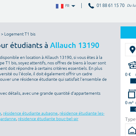
01 88 61 15 70
Du lu
FR
> Logement T1 bis
our étudiants à
Allauch 13190
isponible en location à Allauch 13190, si vous êtes à la
 T1 bis, soyez attentifs, nos offres de biens à louer sont
nt doit répondre à certains critères essentiels. En plus
versité ou l’école, il doit également offrir un cadre
0 €
rouver une résidence étudiante qui satisfait l’ensemble de
avec détails, avec une grande quantité d’appartements
0 m²
e
,
résidence étudiante aubagne
,
résidence étudiante les-
Type
 gardanne
,
résidence étudiante bouc-bel-air