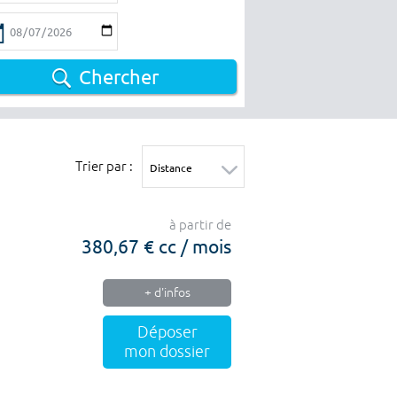
Chercher
Trier par :
à partir de
380,67 € cc / mois
+ d'infos
Déposer
mon dossier