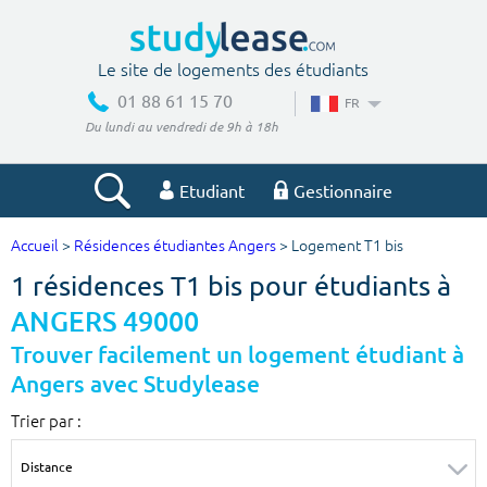
Le site de logements des étudiants
01 88 61 15 70
FR
Du lundi au vendredi de 9h à 18h
Etudiant
Gestionnaire
Accueil
>
Résidences étudiantes Angers
> Logement T1 bis
Votre recherche
1 résidences T1 bis pour étudiants à
Ville, école
ANGERS 49000
Trouver facilement un logement étudiant à
Angers avec Studylease
Budget min
Budget max
Trier par :
€
€