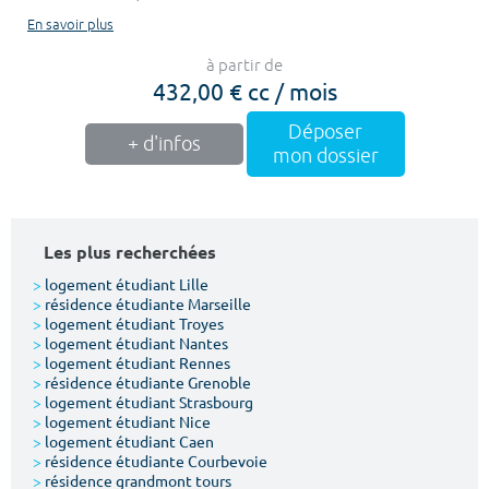
En savoir plus
à partir de
432,00 € cc / mois
Déposer
+ d'infos
mon dossier
Les plus recherchées
>
logement étudiant Lille
>
résidence étudiante Marseille
>
logement étudiant Troyes
>
logement étudiant Nantes
>
logement étudiant Rennes
>
résidence étudiante Grenoble
>
logement étudiant Strasbourg
>
logement étudiant Nice
>
logement étudiant Caen
>
résidence étudiante Courbevoie
>
résidence grandmont tours