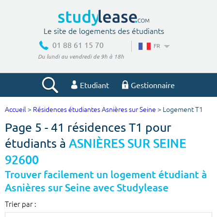
Le site de logements des étudiants
01 88 61 15 70
FR
Du lundi au vendredi de 9h à 18h
Etudiant
Gestionnaire
Accueil
>
Résidences étudiantes Asnières sur Seine
> Logement T1
Votre recherche
Page 5 - 41 résidences T1 pour
Ville, école
étudiants à
ASNIÈRES SUR SEINE
92600
Trouver facilement un logement étudiant à
Budget min
Budget max
Asnières sur Seine avec Studylease
€
€
Trier par :