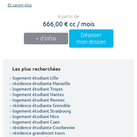
En savoir plus
à partir de
666,00 € cc / mois
Déposer
+ d'infos
mon dossier
Les plus recherchées
>
logement étudiant Lille
>
résidence étudiante Marseille
>
logement étudiant Troyes
>
logement étudiant Nantes
>
logement étudiant Rennes
>
résidence étudiante Grenoble
>
logement étudiant Strasbourg
>
logement étudiant Nice
>
logement étudiant Caen
>
résidence étudiante Courbevoie
>
résidence grandmont tours