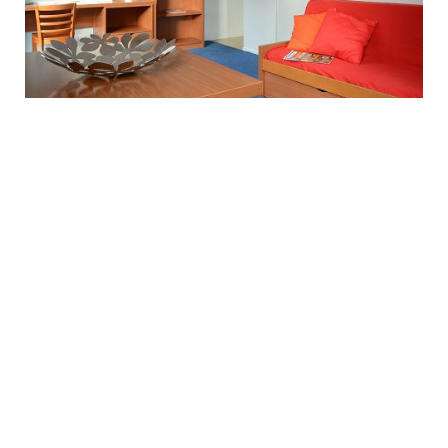
Résidence étudiante LE CAPITOLE
75013 paris 13eme arrondissement
6.44 km
- La résidence étudiante Le Capitole, située à
Paris, propose divers services (réception, Internet, salle de sport,
laverie), elle dispose de 118 logements étudiants entièrement
meublés et équipés (c...
En savoir plus
à partir de
859,31 € cc / mois
Déposer
+ d'infos
mon dossier