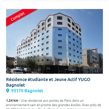
Surface min
Surface max
m²
m²
Type de location
Colocation
Votre date d'entrée
Chercher
Résidence étudiante et Jeune Actif YUGO
Bagnolet
93170 Bagnolet
1.24 km
- Une résidence aux portes de Paris dans un
environnement sain et proche des grandes écoles. Avec près de