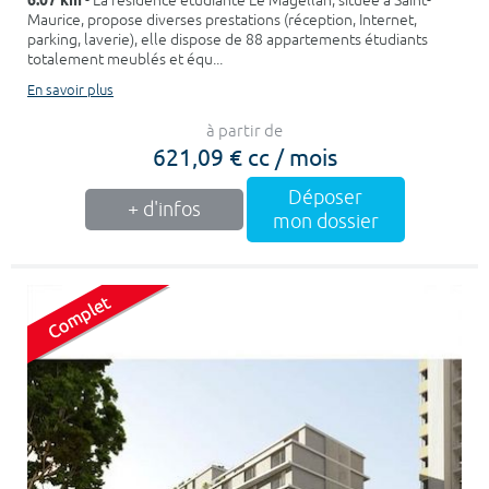
6.07 km
- La résidence étudiante Le Magellan, située à Saint-
Maurice, propose diverses prestations (réception, Internet,
parking, laverie), elle dispose de 88 appartements étudiants
totalement meublés et équ...
En savoir plus
à partir de
621,09 € cc / mois
Déposer
+ d'infos
mon dossier