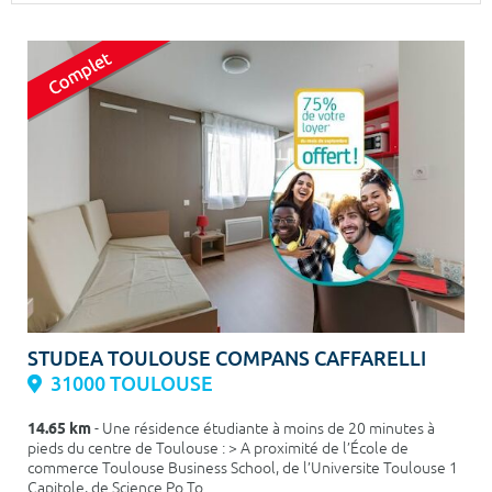
Surface min
Surface max
m²
m²
Type de location
Colocation
Votre date d'entrée
Chercher
STUDEA TOULOUSE COMPANS CAFFARELLI
31000 TOULOUSE
14.65 km
- Une résidence étudiante à moins de 20 minutes à
pieds du centre de Toulouse : > A proximité de l’École de
commerce Toulouse Business School, de l’Universite Toulouse 1
Capitole, de Science Po To...