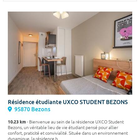
Surface min
Surface max
m²
m²
Type de location
Colocation
Votre date d'entrée
Chercher
Résidence étudiante UXCO STUDENT BEZONS
95870 Bezons
10.23 km
- Bienvenue au sein de la résidence UXCO Student
Bezons, un véritable lieu de vie étudiant pensé pour allier
confort, praticité et convivialité. Située dans un environnement
dynamique, la résidence b...