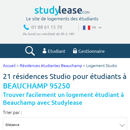
Le site de logements des étudiants
01 88 61 15 70
FR
Du lundi au vendredi de 9h à 18h
Etudiant
Gestionnaire
Accueil
>
Résidences étudiantes Beauchamp
> Logement Studio
Votre recherche
21 résidences Studio pour étudiants à
Ville, école
BEAUCHAMP 95250
Trouver facilement un logement étudiant à
Beauchamp avec Studylease
Budget min
Budget max
Trier par :
€
€