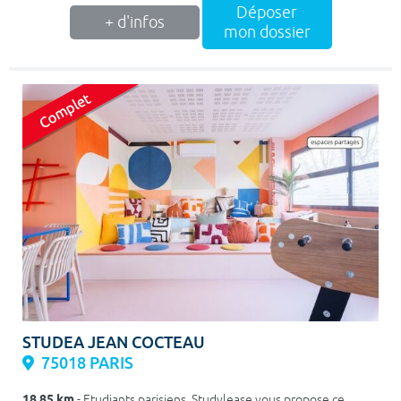
Déposer
+ d'infos
mon dossier
STUDEA JEAN COCTEAU
75018 PARIS
18.85 km
- Etudiants parisiens, Studylease vous propose ce