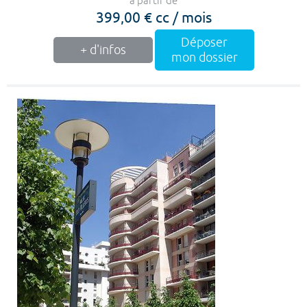
à partir de
399,00 € cc / mois
Déposer
+ d'infos
mon dossier