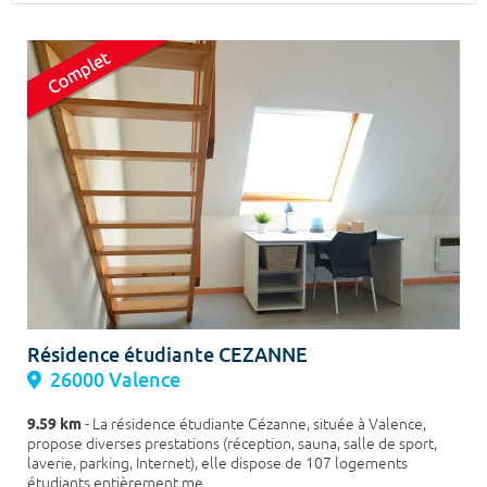
Surface min
Surface max
m²
m²
Type de location
Colocation
Votre date d'entrée
Chercher
Résidence étudiante CEZANNE
26000 Valence
9.59 km
- La résidence étudiante Cézanne, située à Valence,
propose diverses prestations (réception, sauna, salle de sport,
laverie, parking, Internet), elle dispose de 107 logements
étudiants entièrement me...