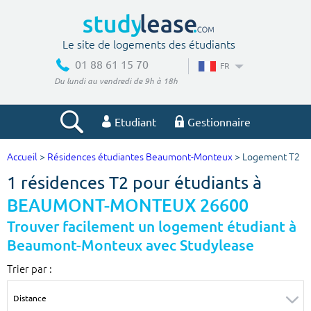
Le site de logements des étudiants
01 88 61 15 70
FR
Du lundi au vendredi de 9h à 18h
Etudiant
Gestionnaire
Accueil
>
Résidences étudiantes Beaumont-Monteux
> Logement T2
Votre recherche
1 résidences T2 pour étudiants à
Ville, école
BEAUMONT-MONTEUX 26600
Trouver facilement un logement étudiant à
Beaumont-Monteux avec Studylease
Budget min
Budget max
Trier par :
€
€