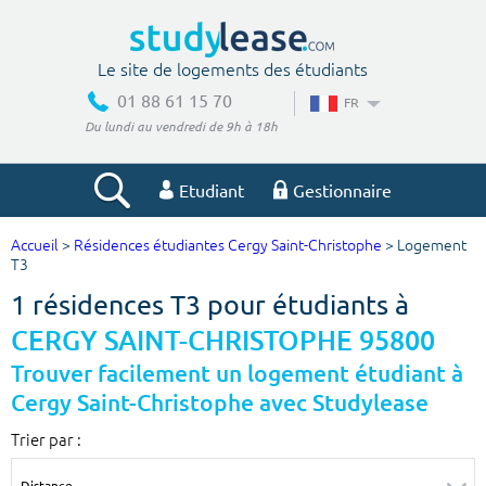
Le site de logements des étudiants
01 88 61 15 70
FR
Du lundi au vendredi de 9h à 18h
Etudiant
Gestionnaire
Accueil
>
Résidences étudiantes Cergy Saint-Christophe
> Logement
Votre recherche
T3
1 résidences T3 pour étudiants à
Ville, école
CERGY SAINT-CHRISTOPHE 95800
Trouver facilement un logement étudiant à
Cergy Saint-Christophe avec Studylease
Budget min
Budget max
Trier par :
€
€