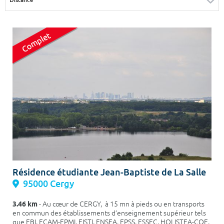
Surface min
Surface max
m²
m²
Type de location
Colocation
Votre date d'entrée
Chercher
Résidence étudiante Jean-Baptiste de La Salle
95000 Cergy
3.46 km
- Au cœur de CERGY, à 15 mn à pieds ou en transports
en commun des établissements d’enseignement supérieur tels
que EBI, ECAM-EPMI, EISTI, ENSEA, EPSS, ESSEC, HOLISTEA-COE,