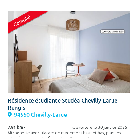
Surface min
Surface max
m²
m²
Type de location
Colocation
Votre date d'entrée
Chercher
Résidence étudiante Studéa Chevilly-Larue
Rungis
94550 Chevilly-Larue
7.81 km
- Ouverture le 30 janvier 2025
Kitchenette avec placard de rangement haut et bas, plaques