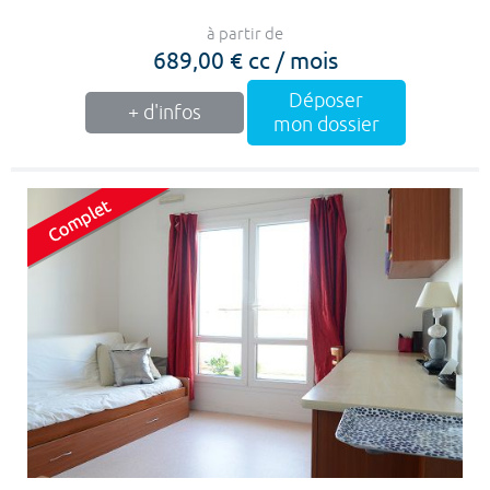
à partir de
689,00 € cc / mois
Déposer
+ d'infos
mon dossier