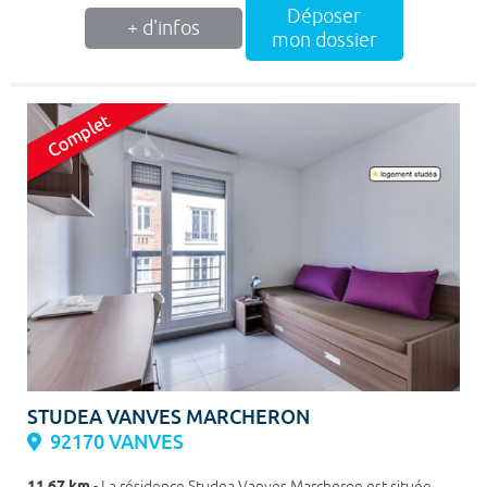
Déposer
+ d'infos
mon dossier
STUDEA VANVES MARCHERON
92170 VANVES
11.67 km
- La résidence Studea Vanves Marcheron est située