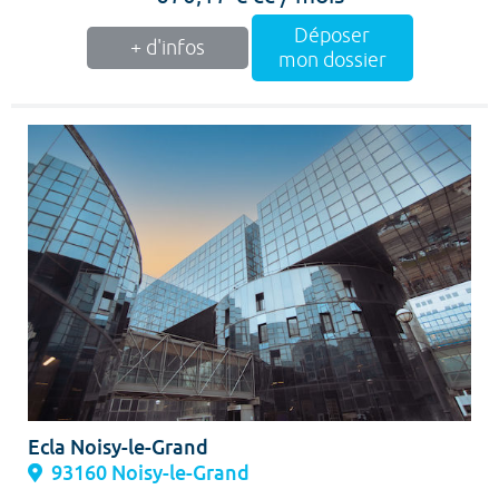
Déposer
+ d'infos
mon dossier
Ecla Noisy-le-Grand
93160 Noisy-le-Grand