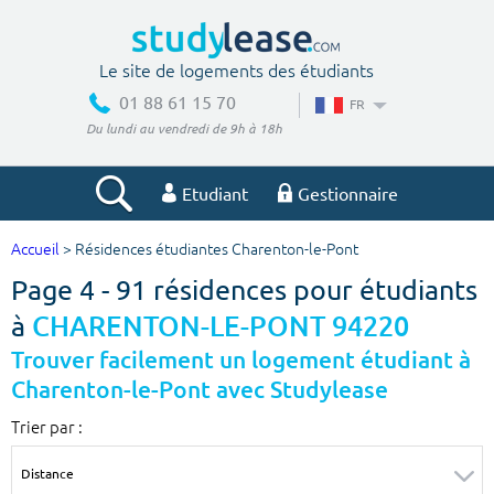
Le site de logements des étudiants
01 88 61 15 70
FR
Du lundi au vendredi de 9h à 18h
Etudiant
Gestionnaire
Accueil
> Résidences étudiantes Charenton-le-Pont
Votre recherche
Page 4 - 91 résidences pour étudiants
Ville, école
à
CHARENTON-LE-PONT 94220
Trouver facilement un logement étudiant à
Charenton-le-Pont avec Studylease
Budget min
Budget max
Trier par :
€
€