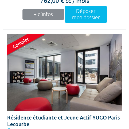
762,00 € cc / mois
Déposer
+ d'infos
mon dossier
Résidence étudiante et Jeune Actif YUGO Paris
Lecourbe