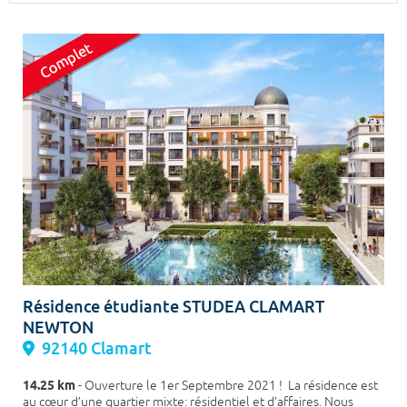
Surface min
Surface max
m²
m²
Type de location
Colocation
Votre date d'entrée
Chercher
Résidence étudiante STUDEA CLAMART
NEWTON
92140 Clamart
14.25 km
- Ouverture le 1er Septembre 2021 ! La résidence est
au cœur d’une quartier mixte: résidentiel et d’affaires. Nous