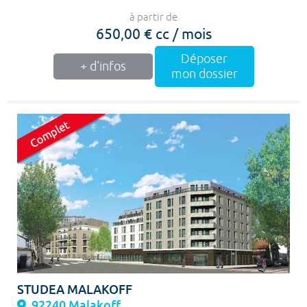
à partir de
650,00 € cc / mois
Déposer
+ d'infos
mon dossier
STUDEA MALAKOFF
92240 Malakoff