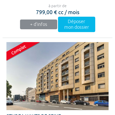
à partir de
799,00 € cc / mois
Déposer
+ d'infos
mon dossier