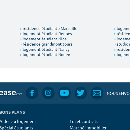
>
résidence étudiante Marseille
>
logemen
>
logement étudiant Rennes
>
résiden
>
logement étudiant Nice
>
logeme
>
résidence grandmont tours
>
studio 
>
logement étudiant Nancy
>
résiden
>
logement étudiant Rouen
>
logeme
NOUS ENVOY
BONS PLANS
Aides au logement
Loi et contrats
Spécial étudiants
Marché immobilier