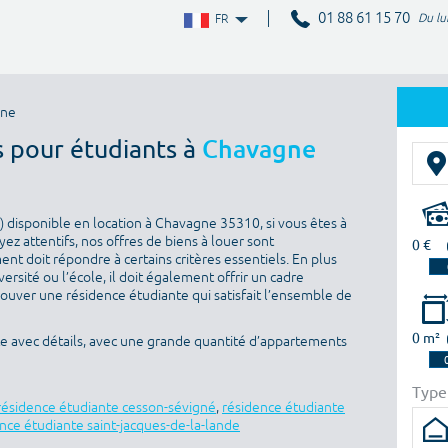
01 88 61 15 70
Du lu
FR
gne
s pour étudiants à
Chavagne
 disponible en location à Chavagne 35310, si vous êtes à
ez attentifs, nos offres de biens à louer sont
0 €
nt doit répondre à certains critères essentiels. En plus
versité ou l’école, il doit également offrir un cadre
rouver une résidence étudiante qui satisfait l’ensemble de
0 m²
e avec détails, avec une grande quantité d’appartements
Type
résidence étudiante cesson-sévigné
,
résidence étudiante
nce étudiante saint-jacques-de-la-lande