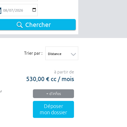
Chercher
Trier par :
à partir de
530,00 € cc / mois
u
+ d'infos
Déposer
mon dossier