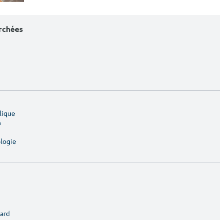
erchées
lique
n
ologie
ard