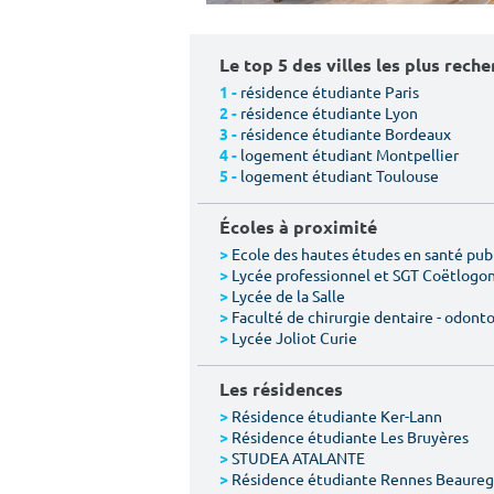
Le top 5 des villes les plus rech
résidence étudiante Paris
1 -
résidence étudiante Lyon
2 -
résidence étudiante Bordeaux
3 -
logement étudiant Montpellier
4 -
logement étudiant Toulouse
5 -
Écoles à proximité
Ecole des hautes études en santé pub
>
Lycée professionnel et SGT Coëtlogo
>
Lycée de la Salle
>
Faculté de chirurgie dentaire - odont
>
Lycée Joliot Curie
>
Les résidences
Résidence étudiante Ker-Lann
>
Résidence étudiante Les Bruyères
>
STUDEA ATALANTE
>
Résidence étudiante Rennes Beaureg
>