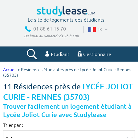
Le site de logements des étudiants
01 88 61 15 70
FR
Du lundi au vendredi de 9h à 18h
Etudiant
Gestionnaire
Accueil
> Résidences étudiantes près de Lycée Joliot Curie - Rennes
Votre recherche
(35703)
11 Résidences près de
LYCÉE JOLIOT
Ville, école
CURIE - RENNES (35703)
Trouver facilement un logement étudiant à
Lycée Joliot Curie avec Studylease
Budget min
Budget max
Trier par :
€
€