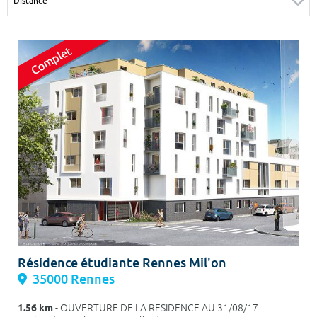
Surface min
Surface max
m²
m²
Type de location
Colocation
Votre date d'entrée
Chercher
Résidence étudiante Rennes Mil'on
35000 Rennes
1.56 km
- OUVERTURE DE LA RESIDENCE AU 31/08/17.