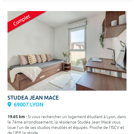
Surface min
Surface max
m²
m²
Type de location
Colocation
Votre date d'entrée
Chercher
STUDEA JEAN MACE
69007 LYON
19.65 km
- Si vous rechercher un logement étudiant à Lyon, dans
le 7ème arrondissement, la résidence Studéa Jean Macé vous
loue l'un de ses studios meublés et équipés. Proche de l'ISCV et
de l'IEP, la réside...