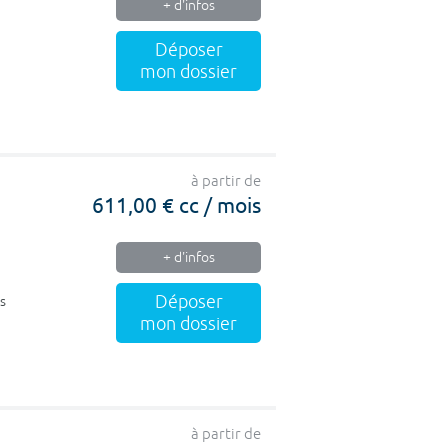
+ d'infos
Déposer
mon dossier
à partir de
611,00 € cc / mois
+ d'infos
Déposer
s
mon dossier
à partir de