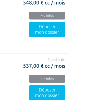
548,00 € cc / mois
+ d'infos
Déposer
mon dossier
à partir de
537,00 € cc / mois
+ d'infos
Déposer
mon dossier