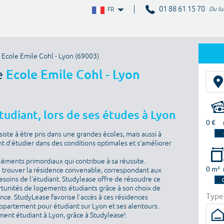
01 88 61 15 70
Du lu
FR
 Ecole Emile Cohl - Lyon (69003)
e
Ecole Emile Cohl - Lyon
udiant, lors de ses études à Lyon
0 €
iste à être pris dans une grandes écoles, mais aussi à
nt d'étudier dans des conditions optimales et s'améliorer
éments primordiaux qui contribue à sa réussite.
0 m²
de trouver la résidence convenable, correspondant aux
oins de l'étudiant. Studylease offre de résoudre ce
tunités de logements étudiants grâce à son choix de
Type
ance. StudyLease favorise l'accès à ces résidences
appartement pour étudiant sur Lyon et ses alentours.
ment étudiant à Lyon, grâce à Studylease!