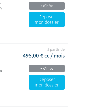
-
+ d'infos
a,
Déposer
mon dossier
à partir de
495,00 € cc / mois
+ d'infos
au
Déposer
mon dossier