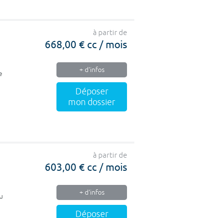
à partir de
668,00 € cc / mois
+ d'infos
e
Déposer
mon dossier
à partir de
603,00 € cc / mois
+ d'infos
au
Déposer