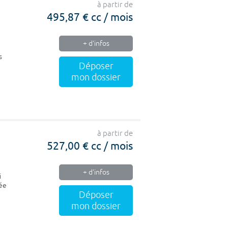
à partir de
495,87 € cc / mois
+ d'infos
s
Déposer
mon dossier
à partir de
527,00 € cc / mois
+ d'infos
i
uée
Déposer
mon dossier