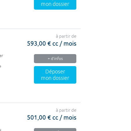
mon dossier
à partir de
593,00 € cc / mois
er
+ d'infos
e
Déposer
mon dossier
à partir de
501,00 € cc / mois
u