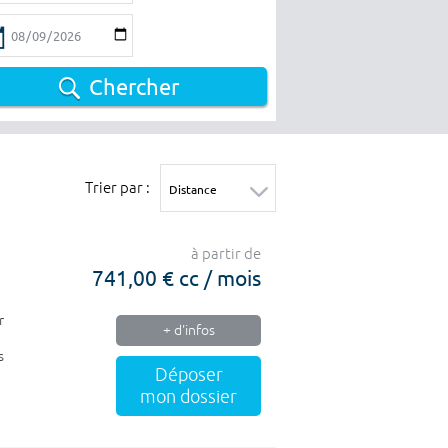
Chercher
Trier par :
à partir de
741,00 € cc / mois
r
+ d'infos
s
Déposer
mon dossier