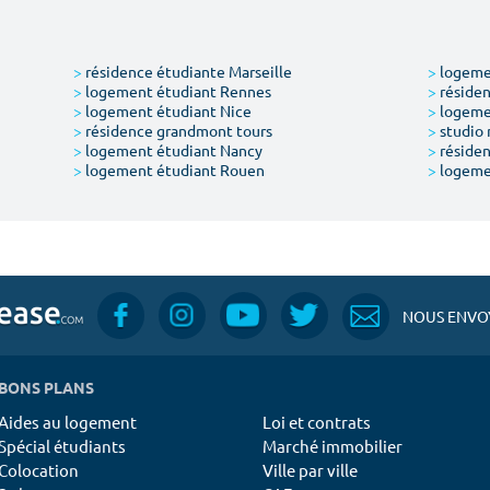
>
résidence étudiante Marseille
>
logemen
>
logement étudiant Rennes
>
résiden
>
logement étudiant Nice
>
logeme
>
résidence grandmont tours
>
studio 
>
logement étudiant Nancy
>
résiden
>
logement étudiant Rouen
>
logeme
NOUS ENVOY
BONS PLANS
Aides au logement
Loi et contrats
Spécial étudiants
Marché immobilier
Colocation
Ville par ville