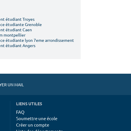
t étudiant Troyes
ce étudiante Grenoble
nt étudiant Caen
m montpellier
ce étudiante lyon 7eme arrondissement
nt étudiant Angers
ER UN MAIL
LIENS UTILES
FAQ
Soumettre une école
Créer un compte