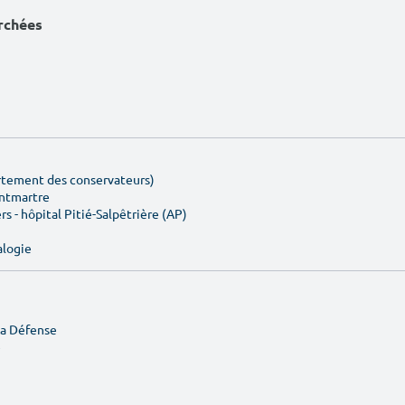
erchées
artement des conservateurs)
ontmartre
rs - hôpital Pitié-Salpêtrière (AP)
alogie
La Défense
e