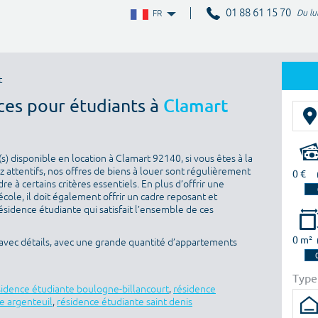
01 88 61 15 70
Du lu
FR
t
ces pour étudiants à
Clamart
 disponible en location à Clamart 92140, si vous êtes à la
 attentifs, nos offres de biens à louer sont régulièrement
0 €
e à certains critères essentiels. En plus d’offrir une
’école, il doit également offrir un cadre reposant et
sidence étudiante qui satisfait l’ensemble de ces
0 m²
avec détails, avec une grande quantité d’appartements
Type
sidence étudiante boulogne-billancourt
,
résidence
e argenteuil
,
résidence étudiante saint denis