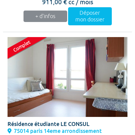
911,00 € cc / mois
Déposer
+ d'infos
mon dossier
Résidence étudiante LE CONSUL
75014 paris 14eme arrondissement