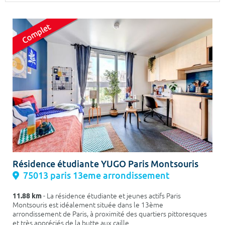
Surface min
Surface max
m²
m²
Type de location
Colocation
Votre date d'entrée
Chercher
Résidence étudiante YUGO Paris Montsouris
75013 paris 13eme arrondissement
11.88 km
- La résidence étudiante et jeunes actifs Paris
Montsouris est idéalement située dans le 13ème
arrondissement de Paris, à proximité des quartiers pittoresques
et très appréciés de la butte aux caille...