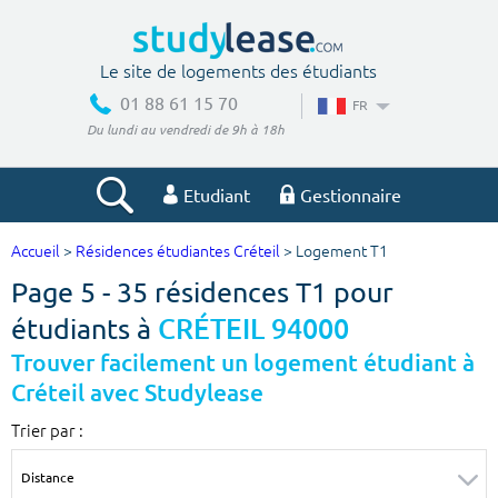
Le site de logements des étudiants
01 88 61 15 70
FR
Du lundi au vendredi de 9h à 18h
Etudiant
Gestionnaire
Accueil
>
Résidences étudiantes Créteil
> Logement T1
Votre recherche
Page 5 - 35 résidences T1 pour
Ville, école
étudiants à
CRÉTEIL 94000
Trouver facilement un logement étudiant à
Créteil avec Studylease
Budget min
Budget max
Trier par :
€
€