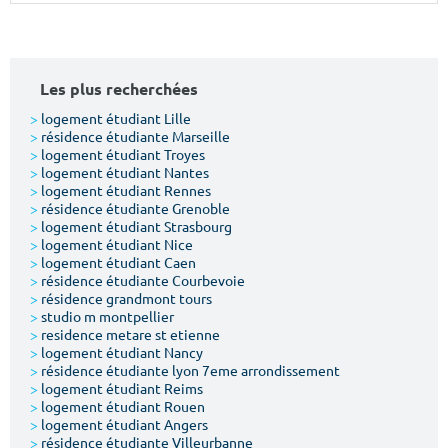
Surface min
Surface max
m²
m²
Les plus recherchées
Type de location
>
logement étudiant Lille
>
résidence étudiante Marseille
>
logement étudiant Troyes
Colocation
>
logement étudiant Nantes
>
logement étudiant Rennes
Votre date d'entrée
>
résidence étudiante Grenoble
>
logement étudiant Strasbourg
>
logement étudiant Nice
>
logement étudiant Caen
>
résidence étudiante Courbevoie
>
résidence grandmont tours
>
studio m montpellier
Chercher
>
residence metare st etienne
>
logement étudiant Nancy
>
résidence étudiante lyon 7eme arrondissement
>
logement étudiant Reims
>
logement étudiant Rouen
>
logement étudiant Angers
>
résidence étudiante Villeurbanne