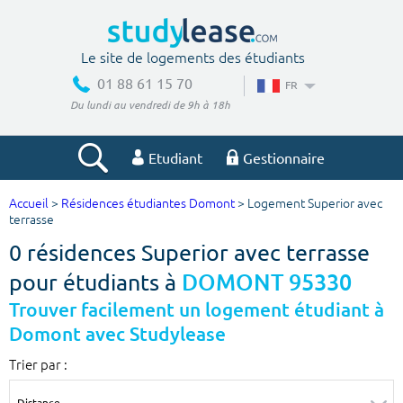
Le site de logements des étudiants
01 88 61 15 70
FR
Du lundi au vendredi de 9h à 18h
Etudiant
Gestionnaire
Accueil
>
Résidences étudiantes Domont
> Logement Superior avec
Votre recherche
terrasse
0 résidences Superior avec terrasse
Ville, école
pour étudiants à
DOMONT 95330
Trouver facilement un logement étudiant à
Domont avec Studylease
Budget min
Budget max
Trier par :
€
€