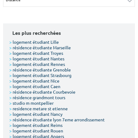
Surface min
Surface max
m²
m²
Les plus recherchées
Type de location
>
logement étudiant Lille
>
résidence étudiante Marseille
Colocation
>
logement étudiant Troyes
>
logement étudiant Nantes
Votre date d'entrée
>
logement étudiant Rennes
>
résidence étudiante Grenoble
>
logement étudiant Strasbourg
>
logement étudiant Nice
>
logement étudiant Caen
>
résidence étudiante Courbevoie
>
résidence grandmont tours
Chercher
>
studio m montpellier
>
residence metare st etienne
>
logement étudiant Nancy
>
résidence étudiante lyon 7eme arrondissement
>
logement étudiant Reims
>
logement étudiant Rouen
>
logement étudiant Angers