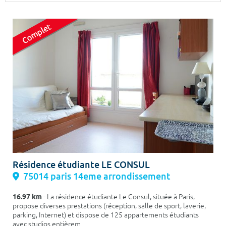
Surface min
Surface max
m²
m²
Type de location
Colocation
Votre date d'entrée
Chercher
Résidence étudiante LE CONSUL
75014 paris 14eme arrondissement
16.97 km
- La résidence étudiante Le Consul, située à Paris,
propose diverses prestations (réception, salle de sport, laverie,
parking, Internet) et dispose de 125 appartements étudiants
avec studios entièrem...