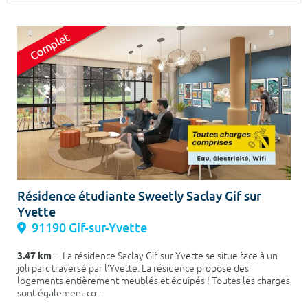
Surface min
Surface max
m²
m²
Type de location
Colocation
Votre date d'entrée
Résidence étudiante Sweetly Saclay Gif sur
Yvette
Chercher
91190 Gif-sur-Yvette
3.47 km
- La résidence Saclay Gif-sur-Yvette se situe face à un
joli parc traversé par l’Yvette. La résidence propose des
logements entièrement meublés et équipés ! Toutes les charges
sont également co...