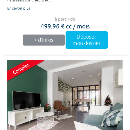
Palaiseau sont neufs et...
En savoir plus
à partir de
499,96 € cc / mois
Déposer
+ d'infos
mon dossier