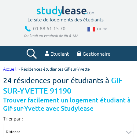
Le site de logements des étudiants
01 88 61 15 70
FR
Du lundi au vendredi de 9h à 18h
Etudiant
Gestionnaire
Accueil
> Résidences étudiantes Gif-sur-Yvette
Votre recherche
24 résidences pour étudiants à
GIF-
Ville, école
SUR-YVETTE 91190
Trouver facilement un logement étudiant à
Gif-sur-Yvette avec Studylease
Budget min
Budget max
Trier par :
€
€