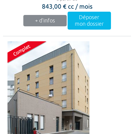
843,00 € cc / mois
Déposer
+ d'infos
mon dossier