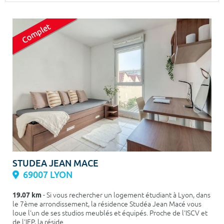
Surface min
Surface max
m²
m²
Type de location
Colocation
Votre date d'entrée
Chercher
STUDEA JEAN MACE
69007 LYON
19.07 km
- Si vous rechercher un logement étudiant à Lyon, dans
le 7ème arrondissement, la résidence Studéa Jean Macé vous
loue l'un de ses studios meublés et équipés. Proche de l'ISCV et
de l'IEP, la réside...