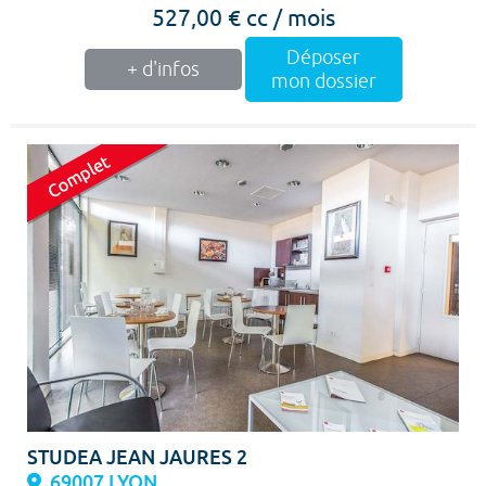
527,00 € cc / mois
Déposer
+ d'infos
mon dossier
STUDEA JEAN JAURES 2
69007 LYON