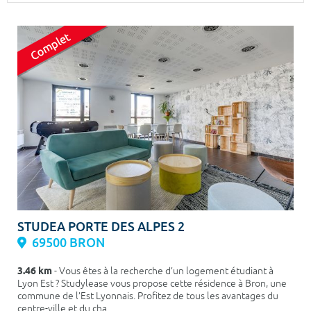
Surface min
Surface max
m²
m²
Type de location
Colocation
Votre date d'entrée
Chercher
STUDEA PORTE DES ALPES 2
69500 BRON
3.46 km
- Vous êtes à la recherche d’un logement étudiant à
Lyon Est ? Studylease vous propose cette résidence à Bron, une
commune de l’Est Lyonnais. Profitez de tous les avantages du
centre-ville et du cha...