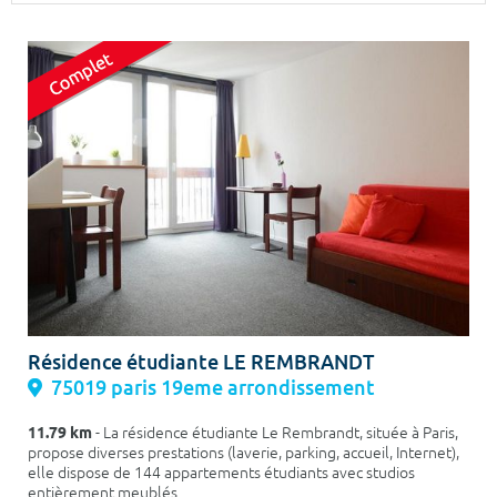
Surface min
Surface max
m²
m²
Type de location
Colocation
Votre date d'entrée
Chercher
Résidence étudiante LE REMBRANDT
75019 paris 19eme arrondissement
11.79 km
- La résidence étudiante Le Rembrandt, située à Paris,
propose diverses prestations (laverie, parking, accueil, Internet),
elle dispose de 144 appartements étudiants avec studios
entièrement meublés ...