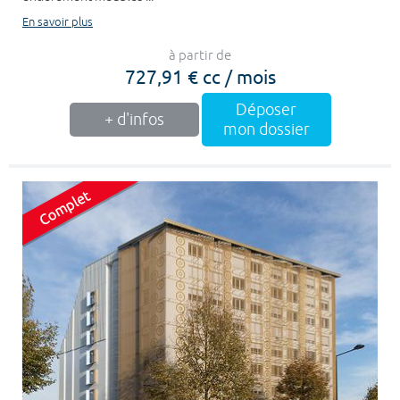
En savoir plus
à partir de
727,91 € cc / mois
Déposer
+ d'infos
mon dossier