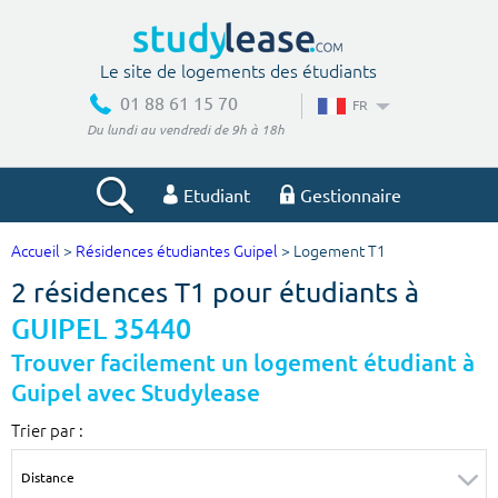
Le site de logements des étudiants
01 88 61 15 70
FR
Du lundi au vendredi de 9h à 18h
Etudiant
Gestionnaire
Accueil
>
Résidences étudiantes Guipel
> Logement T1
Votre recherche
2 résidences T1 pour étudiants à
Ville, école
GUIPEL 35440
Trouver facilement un logement étudiant à
Guipel avec Studylease
Budget min
Budget max
Trier par :
€
€