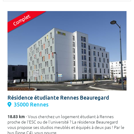
Surface min
Surface max
m²
m²
Type de location
Colocation
Votre date d'entrée
Chercher
Résidence étudiante Rennes Beauregard
35000 Rennes
18.83 km
- Vous cherchez un logement étudiant à Rennes
proche de l'ESC ou de l'université ? La résidence Beauregard
vous propose ses studios meublés et équipés à deux pas ! Par le
bus (ligne C4), vous pourre...