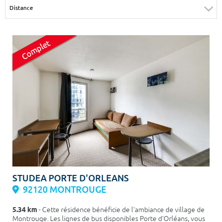
Surface min
Surface max
m²
m²
Type de location
Colocation
Votre date d'entrée
Chercher
STUDEA PORTE D'ORLEANS
92120 MONTROUGE
5.34 km
- Cette résidence bénéficie de l'ambiance de village de
Montrouge. Les lignes de bus disponibles Porte d'Orléans, vous