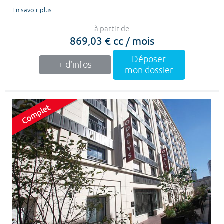
En savoir plus
à partir de
869,03 € cc / mois
Déposer
+ d'infos
mon dossier