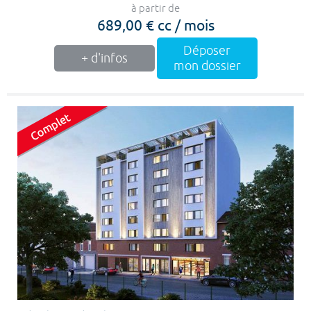
à partir de
689,00 € cc / mois
Déposer
+ d'infos
mon dossier