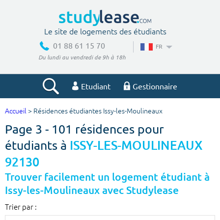
Le site de logements des étudiants
01 88 61 15 70
FR
Du lundi au vendredi de 9h à 18h
Etudiant
Gestionnaire
Accueil
> Résidences étudiantes Issy-les-Moulineaux
Votre recherche
Page 3 - 101 résidences pour
Ville, école
étudiants à
ISSY-LES-MOULINEAUX
92130
Trouver facilement un logement étudiant à
Budget min
Budget max
Issy-les-Moulineaux avec Studylease
€
€
Trier par :