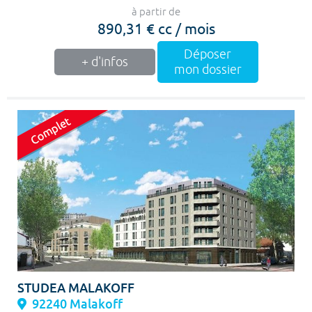
à partir de
890,31 € cc / mois
Déposer
+ d'infos
mon dossier
STUDEA MALAKOFF
92240 Malakoff