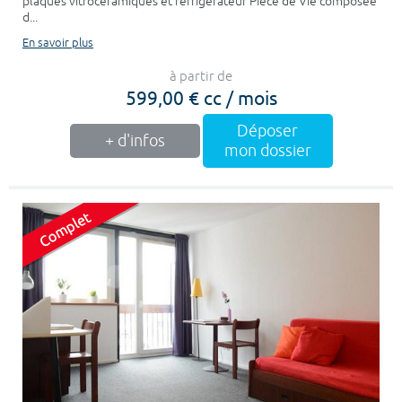
plaques vitrocéramiques et réfrigérateur Pièce de Vie composée
d...
En savoir plus
à partir de
599,00 € cc / mois
Déposer
+ d'infos
mon dossier