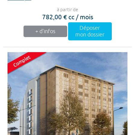
à partir de
782,00 € cc / mois
Déposer
+ d'infos
mon dossier