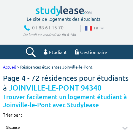
Le site de logements des étudiants
01 88 61 15 70
FR
Du lundi au vendredi de 9h à 18h
Etudiant
Gestionnaire
Accueil
> Résidences étudiantes Joinville-le-Pont
Votre recherche
Page 4 - 72 résidences pour étudiants
Ville, école
à
JOINVILLE-LE-PONT 94340
Trouver facilement un logement étudiant à
Joinville-le-Pont avec Studylease
Budget min
Budget max
Trier par :
€
€