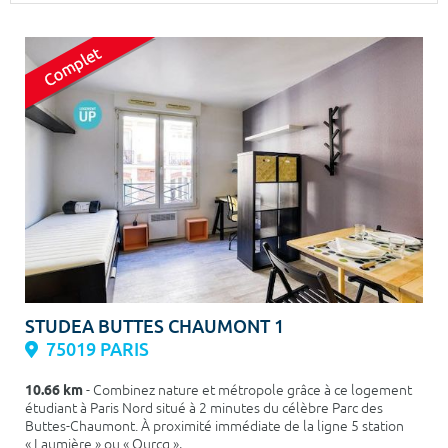
Surface min
Surface max
m²
m²
Type de location
Colocation
Votre date d'entrée
Chercher
STUDEA BUTTES CHAUMONT 1
75019 PARIS
10.66 km
- Combinez nature et métropole grâce à ce logement
étudiant à Paris Nord situé à 2 minutes du célèbre Parc des
Buttes-Chaumont. À proximité immédiate de la ligne 5 station
« Laumière » ou « Ourcq »,...