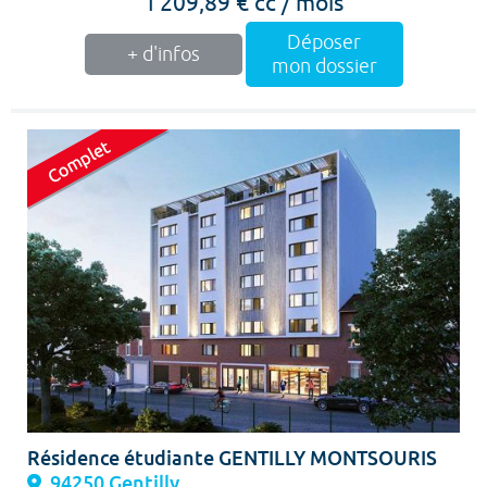
1 209,89 € cc / mois
Déposer
+ d'infos
mon dossier
Résidence étudiante GENTILLY MONTSOURIS
94250 Gentilly