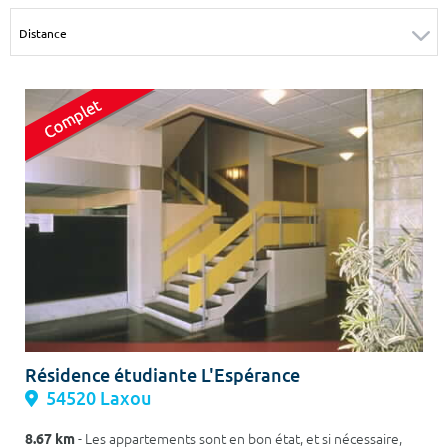
Surface min
Surface max
m²
m²
Type de location
Colocation
Votre date d'entrée
Chercher
Résidence étudiante L'Espérance
54520 Laxou
8.67 km
- Les appartements sont en bon état, et si nécessaire,