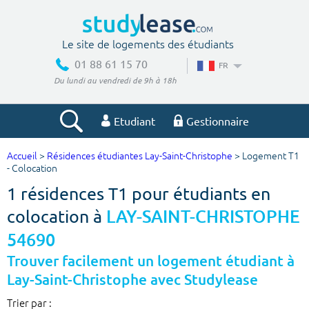
Le site de logements des étudiants
01 88 61 15 70
FR
Du lundi au vendredi de 9h à 18h
Etudiant
Gestionnaire
Accueil
>
Résidences étudiantes Lay-Saint-Christophe
> Logement T1
Votre recherche
- Colocation
1 résidences T1 pour étudiants en
Ville, école
colocation à
LAY-SAINT-CHRISTOPHE
54690
Budget min
Budget max
Trouver facilement un logement étudiant à
Lay-Saint-Christophe avec Studylease
€
€
Trier par :