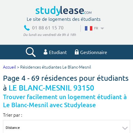
Le site de logements des étudiants
01 88 61 15 70
FR
Du lundi au vendredi de 9h à 18h
Etudiant
Gestionnaire
Accueil
> Résidences étudiantes Le Blanc-Mesnil
Votre recherche
Page 4 - 69 résidences pour étudiants
Ville, école
à
LE BLANC-MESNIL 93150
Trouver facilement un logement étudiant à
Le Blanc-Mesnil avec Studylease
Budget min
Budget max
Trier par :
€
€