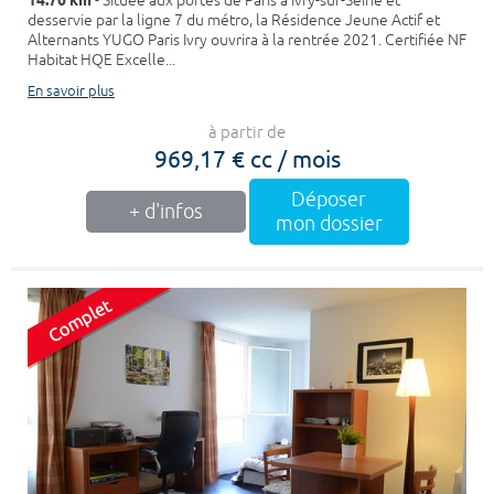
14.70 km
- Située aux portes de Paris à Ivry-sur-Seine et
desservie par la ligne 7 du métro, la Résidence Jeune Actif et
Alternants YUGO Paris Ivry ouvrira à la rentrée 2021. Certifiée NF
Habitat HQE Excelle...
En savoir plus
à partir de
969,17 € cc / mois
Déposer
+ d'infos
mon dossier