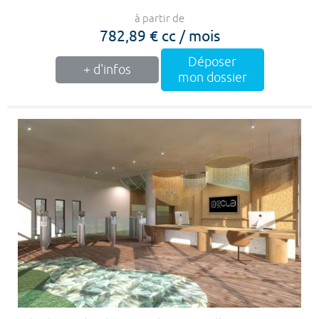
à partir de
782,89 € cc / mois
Déposer
+ d'infos
mon dossier