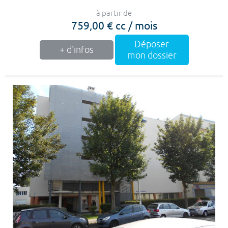
à partir de
759,00 € cc / mois
Déposer
+ d'infos
mon dossier