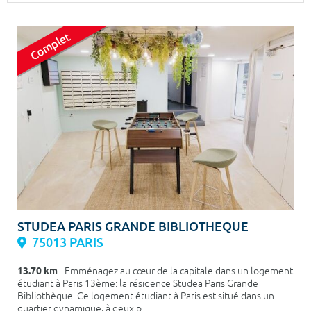
Surface min
Surface max
m²
m²
Type de location
Colocation
Votre date d'entrée
Chercher
STUDEA PARIS GRANDE BIBLIOTHEQUE
75013 PARIS
13.70 km
- Emménagez au cœur de la capitale dans un logement
étudiant à Paris 13ème: la résidence Studea Paris Grande
Bibliothèque. Ce logement étudiant à Paris est situé dans un
quartier dynamique, à deux p...