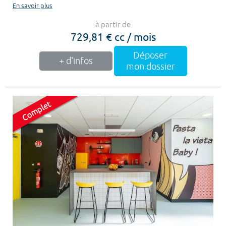
En savoir plus
à partir de
729,81 € cc / mois
Déposer
+ d'infos
mon dossier