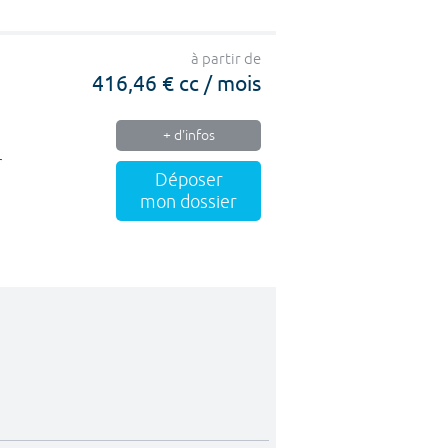
à partir de
416,46 € cc / mois
+ d'infos
r
Déposer
mon dossier