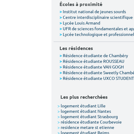
Écoles à proximité
Institut national de jeunes sourds
>
Centre interdisciplinaire scientifiqu
>
Lycée Louis Armand
>
UFR de sciences fondamentales et ap
>
Lycée technologique et professionnel 
>
Les résidences
Résidence étudiante de Chambéry
>
Résidence étudiante ROUSSEAU
>
Résidence étudiante VAN GOGH
>
Résidence étudiante Sweetly Chamb
>
Résidence étudiante UXCO STUDE
>
Les plus recherchées
>
logement étudiant Lille
>
logement étudiant Nantes
>
logement étudiant Strasbourg
>
résidence étudiante Courbevoie
>
residence metare st etienne
>
logement étudiant Reims