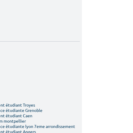
t étudiant Troyes
ce étudiante Grenoble
nt étudiant Caen
m montpellier
ce étudiante lyon 7eme arrondissement
nt étudiant Angers