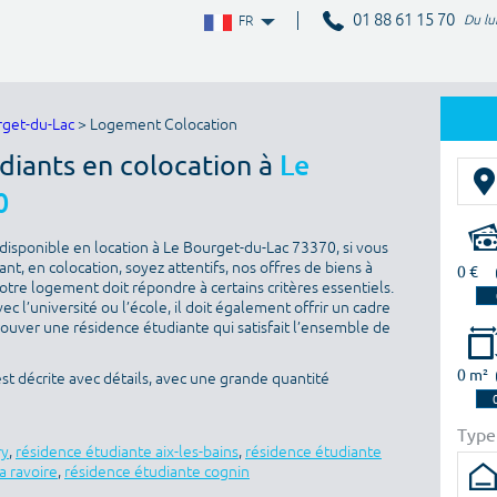
01 88 61 15 70
Du lu
FR
rget-du-Lac
> Logement Colocation
diants en colocation à
Le
0
disponible en location à Le Bourget-du-Lac 73370, si vous
t, en colocation, soyez attentifs, nos offres de biens à
0 €
otre logement doit répondre à certains critères essentiels.
ec l’université ou l’école, il doit également offrir un cadre
rouver une résidence étudiante qui satisfait l’ensemble de
0 m²
t décrite avec détails, avec une grande quantité
Type
ry
,
résidence étudiante aix-les-bains
,
résidence étudiante
a ravoire
,
résidence étudiante cognin