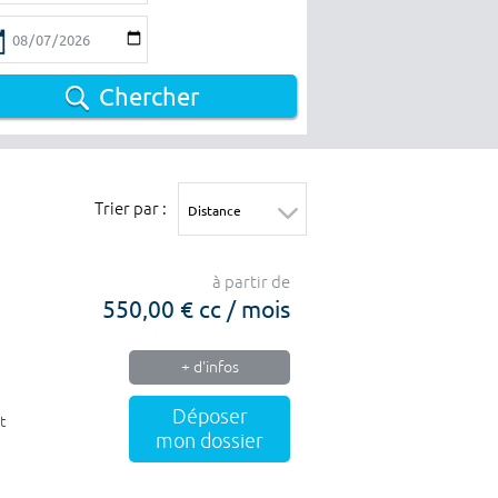
Chercher
Trier par :
à partir de
550,00 € cc / mois
+ d'infos
Déposer
t
mon dossier