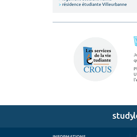
>
résidence étudiante Villeurbanne
J
q
P
U
l
INFORMATIONS