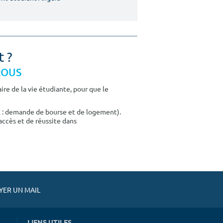
t ?
CROUS
re de la vie étudiante, pour que le
E : demande de bourse et de logement).
accès et de réussite dans
ER UN MAIL
LIENS UTILES