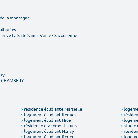
e de la montagne
pliquées
privé La Salle Sainte-Anne - Savoisienne
éry
NT CHAMBERY
>
résidence étudiante Marseille
>
logemen
>
logement étudiant Rennes
>
résiden
>
logement étudiant Nice
>
logeme
>
résidence grandmont tours
>
studio 
>
logement étudiant Nancy
>
résiden
>
logement étudiant Rouen
>
logeme