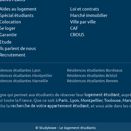
Aides au logement
Loi et contrats
Spécial étudiants
Marché immobilier
Colocation
Ville par ville
Se loger
CAF
Garantie
CROUS
Etude
Ils parlent de nous
Recrutement
idences étudiantes Lyon
Résidences étudiantes Bordeaux
idences étudiantes Montpellier
Résidences étudiantes Bristol
idences étudiantes Marseille
Résidences étudiantes Rennes
igne qui permet aux étudiants de réserver leur
, aupr
logement étudiant
sur toute la France. Que ce soit à
Paris
,
Lyon
,
Montpellier
,
Toulouse
,
Mars
ite la
, et vous aide dans les
recherche de votre appartement étudiant
© Studylease - Le logement étudiants