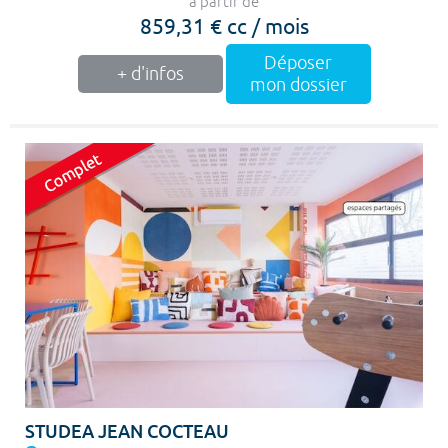
à partir de
859,31 € cc / mois
Déposer
+ d'infos
mon dossier
STUDEA JEAN COCTEAU