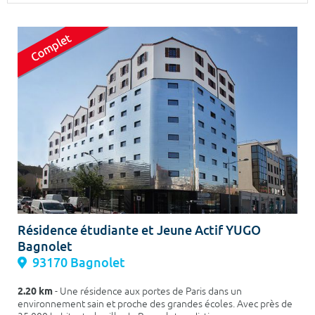
Surface min
Surface max
m²
m²
Type de location
Colocation
Votre date d'entrée
Chercher
Résidence étudiante et Jeune Actif YUGO
Bagnolet
93170 Bagnolet
2.20 km
- Une résidence aux portes de Paris dans un
environnement sain et proche des grandes écoles. Avec près de