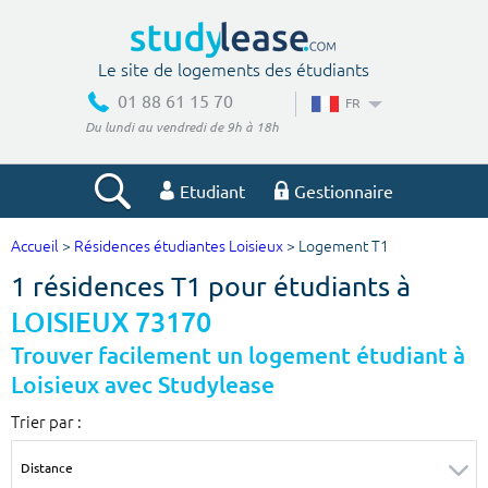
Le site de logements des étudiants
01 88 61 15 70
FR
Du lundi au vendredi de 9h à 18h
Etudiant
Gestionnaire
Accueil
>
Résidences étudiantes Loisieux
> Logement T1
Votre recherche
1 résidences T1 pour étudiants à
Ville, école
LOISIEUX 73170
Trouver facilement un logement étudiant à
Loisieux avec Studylease
Budget min
Budget max
Trier par :
€
€