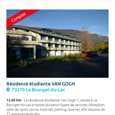
Surface min
Surface max
m²
m²
Type de location
Colocation
Votre date d'entrée
Chercher
Résidence étudiante VAN GOGH
73370 Le Bourget-du-Lac
12.49 km
- La résidence étudiante Van Gogh 1, située à Le
Bourget-du-Lac propose plusieurs types de services (réception,
salle de sport, sauna, Internet, parking, laverie), elle dispose de
75 appartements étu...