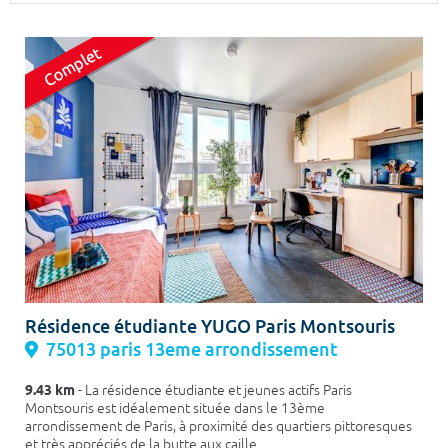
Surface min
Surface max
m²
m²
Type de location
Colocation
Votre date d'entrée
Chercher
Résidence étudiante YUGO Paris Montsouris
75013 paris 13eme arrondissement
9.43 km
- La résidence étudiante et jeunes actifs Paris
Montsouris est idéalement située dans le 13ème
arrondissement de Paris, à proximité des quartiers pittoresques
et très appréciés de la butte aux caille...