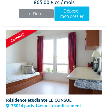
865,00 € cc / mois
Déposer
+ d'infos
mon dossier
Résidence étudiante LE CONSUL
75014 paris 14eme arrondissement