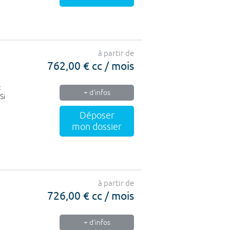
à partir de
762,00 € cc / mois
t
+ d'infos
Si
Déposer
mon dossier
à partir de
726,00 € cc / mois
+ d'infos