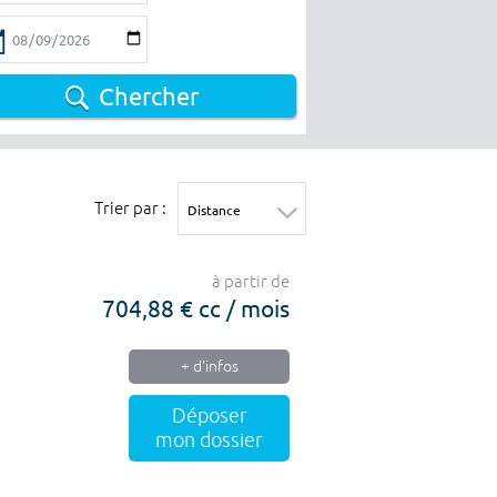
Chercher
Trier par :
à partir de
704,88 € cc / mois
+ d'infos
Déposer
mon dossier