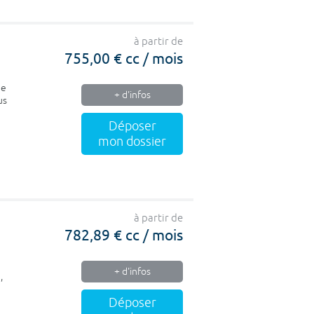
à partir de
755,00 € cc / mois
de
+ d'infos
us
Déposer
mon dossier
à partir de
782,89 € cc / mois
+ d'infos
,
Déposer