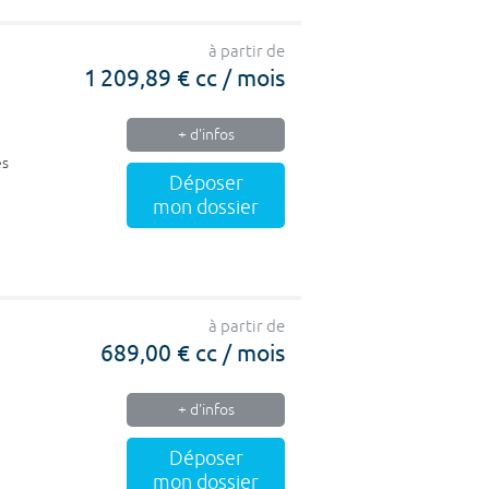
à partir de
1 209,89 € cc / mois
+ d'infos
es
Déposer
mon dossier
à partir de
689,00 € cc / mois
+ d'infos
Déposer
mon dossier