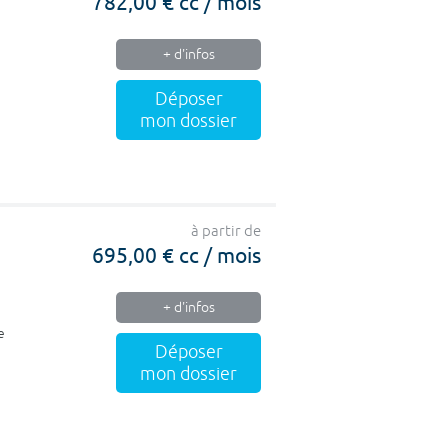
782,00 € cc / mois
+ d'infos
Déposer
mon dossier
à partir de
695,00 € cc / mois
+ d'infos
e
Déposer
mon dossier