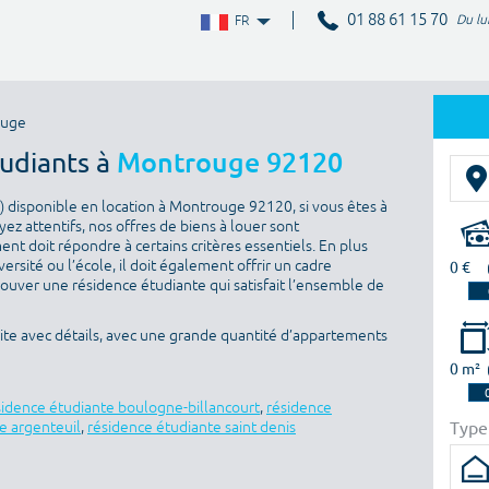
01 88 61 15 70
Du lu
FR
ouge
tudiants à
Montrouge 92120
 disponible en location à Montrouge 92120, si vous êtes à
ez attentifs, nos offres de biens à louer sont
nt doit répondre à certains critères essentiels. En plus
versité ou l’école, il doit également offrir un cadre
0 €
rouver une résidence étudiante qui satisfait l’ensemble de
te avec détails, avec une grande quantité d’appartements
0 m²
sidence étudiante boulogne-billancourt
,
résidence
Type
e argenteuil
,
résidence étudiante saint denis