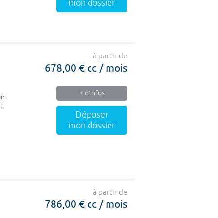
mon dossier
à partir de
678,00 € cc / mois
+ d'infos
on
rt
Déposer
mon dossier
à partir de
786,00 € cc / mois