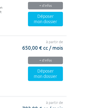
+ d'infos
on
rt
Déposer
mon dossier
à partir de
650,00 € cc / mois
+ d'infos
Déposer
mon dossier
à partir de