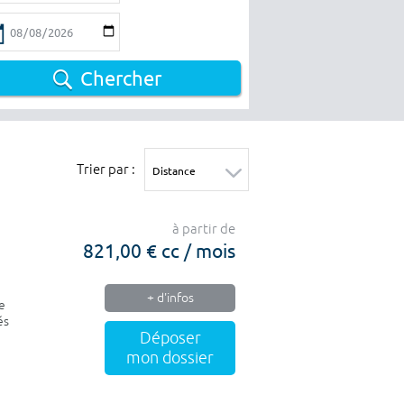
Chercher
Trier par :
à partir de
821,00 € cc / mois
+ d'infos
e
és
Déposer
mon dossier