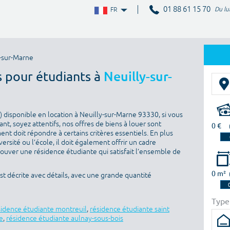
01 88 61 15 70
Du lu
FR
-sur-Marne
s pour étudiants à
Neuilly-sur-
 disponible en location à Neuilly-sur-Marne 93330, si vous
nt, soyez attentifs, nos offres de biens à louer sont
0 €
nt doit répondre à certains critères essentiels. En plus
versité ou l’école, il doit également offrir un cadre
rouver une résidence étudiante qui satisfait l’ensemble de
0 m²
t décrite avec détails, avec une grande quantité
Type
sidence étudiante montreuil
,
résidence étudiante saint
e
,
résidence étudiante aulnay-sous-bois