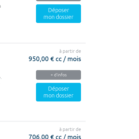
s
Déposer
mon dossier
à partir de
950,00 € cc / mois
+ d'infos
.
a
Déposer
mon dossier
à partir de
706,00 € cc / mois