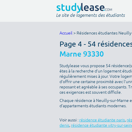
Le site de logements des étudiants
Accueil
> Résidences étudiantes Neuilly
Page 4 - 54 résidence
Marne 93330
Studylease vous propose 54 résidence(s)
êtes à la recherche d’un logement étudia
régulièrement mises à jour. Votre logeme
d’offrir une certaine proximité avec l’uni
reposant et agréable à ses occupants. T
ces exigences est souvent difficile.
Chaque résidence à Neuilly-sur-Marne es
d’appartements étudiants modernes.
Voir aussi :
résidence étudiante paris
,
ré
denis
,
résidence étudiante vitry-sur-sein