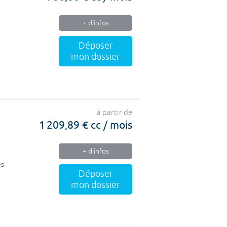
+ d'infos
Déposer
mon dossier
à partir de
1 209,89 € cc / mois
+ d'infos
es
Déposer
mon dossier