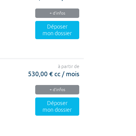
+ d'infos
Déposer
mon dossier
à partir de
530,00 € cc / mois
+ d'infos
Déposer
mon dossier