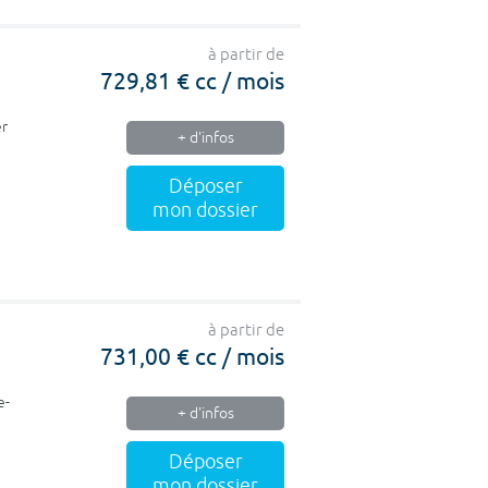
à partir de
729,81 € cc / mois
er
+ d'infos
Déposer
mon dossier
à partir de
731,00 € cc / mois
e-
+ d'infos
Déposer
mon dossier