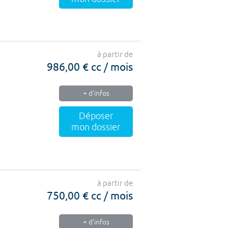
à partir de
986,00 € cc / mois
+ d'infos
Déposer
mon dossier
à partir de
750,00 € cc / mois
+ d'infos