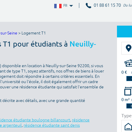
01 88 61 15 70
Du lu
FR
-sur-Seine
> Logement T1
s T1 pour étudiants à
Neuilly-
disponible en location à Neuilly-sur-Seine 92200, si vous
nt de type T1, soyez attentifs, nos offres de biens à louer
0 €
ogement doit répondre à certains critères essentiels. En
l’université ou l’école, il doit également offrir un cadre
rouver une résidence étudiante qui satisfait l’ensemble de
0 m²
 décrite avec détails, avec une grande quantité
Type
sidence étudiante boulogne-billancourt
,
résidence
e argenteuil
,
résidence étudiante saint denis