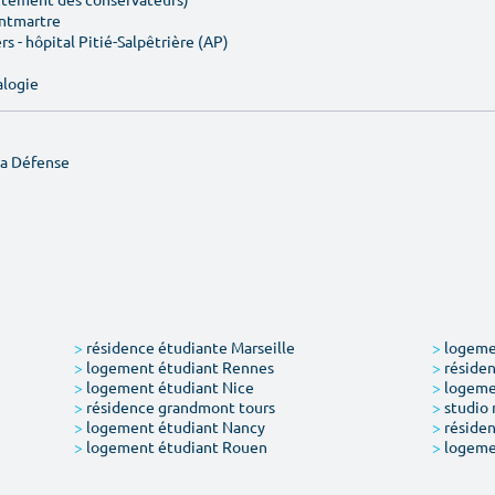
ontmartre
rs - hôpital Pitié-Salpêtrière (AP)
alogie
La Défense
e
>
résidence étudiante Marseille
>
logemen
>
logement étudiant Rennes
>
résiden
>
logement étudiant Nice
>
logeme
>
résidence grandmont tours
>
studio 
>
logement étudiant Nancy
>
résiden
>
logement étudiant Rouen
>
logeme