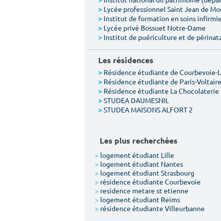
>
Lycée professionnel Saint Jean de M
>
Institut de formation en soins infirmie
>
Lycée privé Bossuet Notre-Dame
>
Institut de puériculture et de périnat
>
Les résidences
Résidence étudiante de Courbevoie-
>
Résidence étudiante de Paris-Voltair
>
Résidence étudiante La Chocolaterie
>
STUDEA DAUMESNIL
>
STUDEA MAISONS ALFORT 2
>
Les plus recherchées
>
logement étudiant Lille
>
logement étudiant Nantes
>
logement étudiant Strasbourg
>
résidence étudiante Courbevoie
>
residence metare st etienne
>
logement étudiant Reims
>
résidence étudiante Villeurbanne