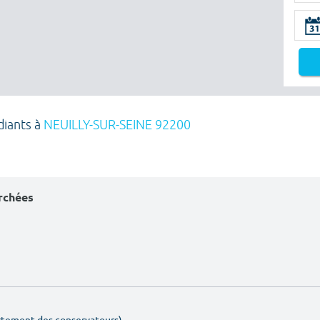
diants à
NEUILLY-SUR-SEINE 92200
erchées
artement des conservateurs)