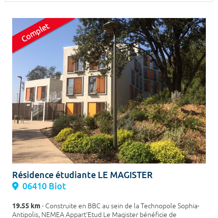
Surface min
Surface max
m²
m²
Type de location
Colocation
Votre date d'entrée
Chercher
Résidence étudiante LE MAGISTER
06410 Biot
19.55 km
- Construite en BBC au sein de la Technopole Sophia-
Antipolis, NEMEA Appart’Etud Le Magister bénéficie de